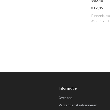
65x45
€12,95
Binnenkusse
45 x 65 cm B
Informatie
Over ons
Verzenden & retourneren