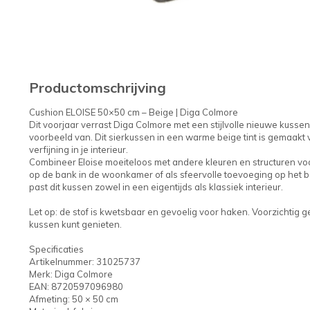
Productomschrijving
Cushion ELOISE 50×50 cm – Beige | Diga Colmore
Dit voorjaar verrast Diga Colmore met een stijlvolle nieuwe kussen
voorbeeld van. Dit sierkussen in een warme beige tint is gemaakt v
verfijning in je interieur.
Combineer Eloise moeiteloos met andere kleuren en structuren voor
op de bank in de woonkamer of als sfeervolle toevoeging op het b
past dit kussen zowel in een eigentijds als klassiek interieur.
Let op: de stof is kwetsbaar en gevoelig voor haken. Voorzichtig ge
kussen kunt genieten.
Specificaties
Artikelnummer: 31025737
Merk: Diga Colmore
EAN: 8720597096980
Afmeting: 50 × 50 cm