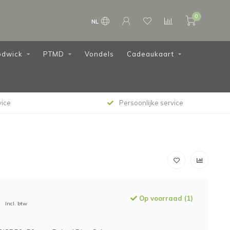
0
NL
dwick
PTMD
Vondels
Cadeaukaart
vice
Persoonlijke service
Op voorraad (1)
Incl. btw