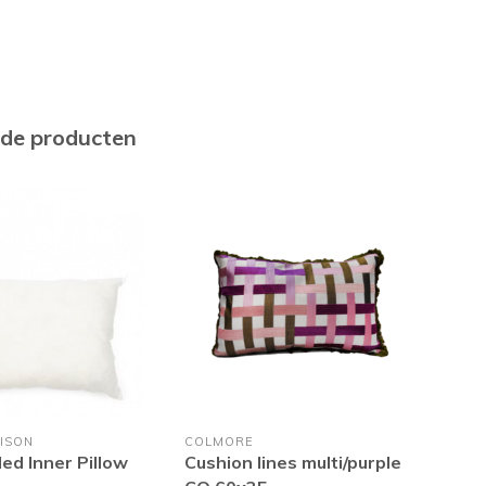
rde producten
ISON
COLMORE
COL
ed Inner Pillow
Cushion lines multi/purple
Kus