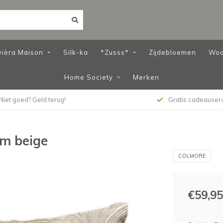
vièra Maison
Silk-ka
*Zusss*
Zijdebloemen
Woo
Home Society
Merken
Niet goed? Geld terug!
Gratis cadeauser
m beige
COLMORE
€59,95