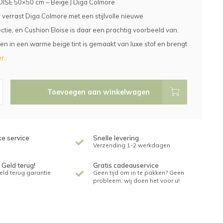
OISE 50×50 cm – Beige | Diga Colmore
r verrast Diga Colmore met een stijlvolle nieuwe
ctie, en Cushion Eloise is daar een prachtig voorbeeld van.
sen in een warme beige tint is gemaakt van luxe stof en brengt
r..
Toevoegen aan winkelwagen
ke service
Snelle levering
Verzending 1-2 werkdagen
 Geld terug!
Gratis cadeauservice
geld terug garantie
Geen tijd om in te pakken? Geen
probleem, wij doen het voor u!