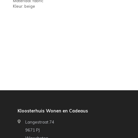
Materiaal: fabric
Kleur: beige
Kloosterhuis Wonen en Cadeaus
Langestraat 74
9671 PJ
Winschoten