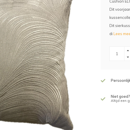
Cushion EL
Dit voorjaa
kussencolle
Dit sierkus
di
Lees mee
Persoonlij
Niet goed?
Altijd een 