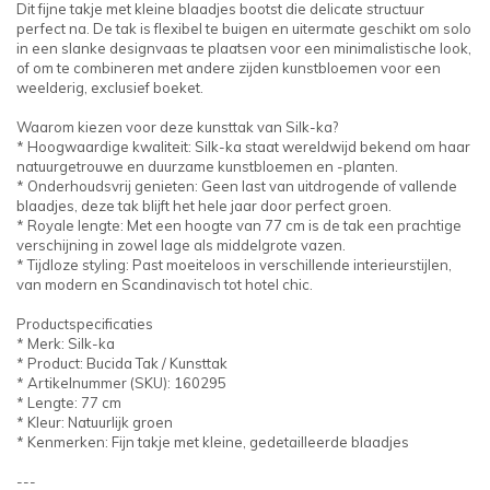
Dit fijne takje met kleine blaadjes bootst die delicate structuur
perfect na. De tak is flexibel te buigen en uitermate geschikt om solo
in een slanke designvaas te plaatsen voor een minimalistische look,
of om te combineren met andere zijden kunstbloemen voor een
weelderig, exclusief boeket.
Waarom kiezen voor deze kunsttak van Silk-ka?
* Hoogwaardige kwaliteit: Silk-ka staat wereldwijd bekend om haar
natuurgetrouwe en duurzame kunstbloemen en -planten.
* Onderhoudsvrij genieten: Geen last van uitdrogende of vallende
blaadjes, deze tak blijft het hele jaar door perfect groen.
* Royale lengte: Met een hoogte van 77 cm is de tak een prachtige
verschijning in zowel lage als middelgrote vazen.
* Tijdloze styling: Past moeiteloos in verschillende interieurstijlen,
van modern en Scandinavisch tot hotel chic.
Productspecificaties
* Merk: Silk-ka
* Product: Bucida Tak / Kunsttak
* Artikelnummer (SKU): 160295
* Lengte: 77 cm
* Kleur: Natuurlijk groen
* Kenmerken: Fijn takje met kleine, gedetailleerde blaadjes
---