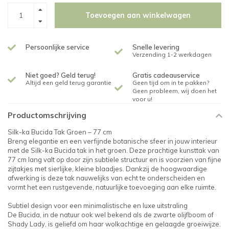
Toevoegen aan winkelwagen
Persoonlijke service
Snelle levering
Verzending 1-2 werkdagen
Niet goed? Geld terug!
Gratis cadeauservice
Altijd een geld terug garantie
Geen tijd om in te pakken?
Geen probleem, wij doen het
voor u!
Productomschrijving
Silk-ka Bucida Tak Groen – 77 cm
Breng elegantie en een verfijnde botanische sfeer in jouw interieur
met de Silk-ka Bucida tak in het groen. Deze prachtige kunsttak van
77 cm lang valt op door zijn subtiele structuur en is voorzien van fijne
zijtakjes met sierlijke, kleine blaadjes. Dankzij de hoogwaardige
afwerking is deze tak nauwelijks van echt te onderscheiden en
vormt het een rustgevende, natuurlijke toevoeging aan elke ruimte.
Subtiel design voor een minimalistische en luxe uitstraling
De Bucida, in de natuur ook wel bekend als de zwarte olijfboom of
Shady Lady, is geliefd om haar wolkachtige en gelaagde groeiwijze.