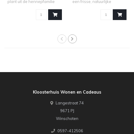
plant uit de hennepfamilie
een frisse, natuurlijke
(Can..
uitstrali..
Kloosterhuis Wonen en Cadeaus
Langestraat 74
9671 PJ
Winschoten
0597-412506