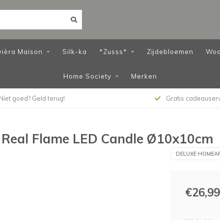
vièra Maison
Silk-ka
*Zusss*
Zijdebloemen
Woo
Home Society
Merken
Niet goed? Geld terug!
Gratis cadeauser
 Real Flame LED Candle Ø10x10cm
DELUXE HOMEA
€26,99