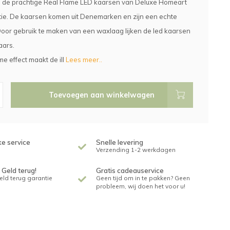
de prachtige Real Flame LED kaarsen van Deluxe Homeart
ctie. De kaarsen komen uit Denemarken en zijn een echte
Door gebruik te maken van een waxlaag lijken de led kaarsen
aars.
me effect maakt de ill
Lees meer..
Toevoegen aan winkelwagen
ke service
Snelle levering
Verzending 1-2 werkdagen
 Geld terug!
Gratis cadeauservice
geld terug garantie
Geen tijd om in te pakken? Geen
probleem, wij doen het voor u!