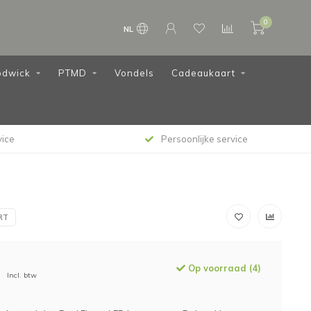
0
NL
dwick
PTMD
Vondels
Cadeaukaart
vice
Persoonlijke service
RT
Op voorraad (4)
Incl. btw