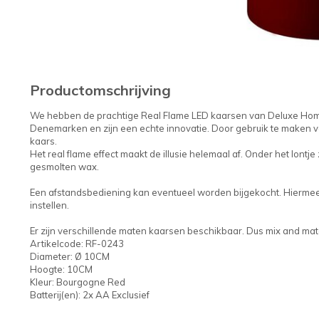
Productomschrijving
We hebben de prachtige Real Flame LED kaarsen van Deluxe Homea
Denemarken en zijn een echte innovatie. Door gebruik te maken v
kaars.
Het real flame effect maakt de illusie helemaal af. Onder het lontje 
gesmolten wax.
Een afstandsbediening kan eventueel worden bijgekocht. Hiermee k
instellen.
Er zijn verschillende maten kaarsen beschikbaar. Dus mix and matc
Artikelcode: RF-0243
Diameter: Ø 10CM
Hoogte: 10CM
Kleur: Bourgogne Red
Batterij(en): 2x AA Exclusief