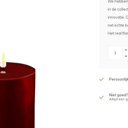
We hebben 
in de colle
innovatie. 
net echte k
Het real fla
Persoonlij
Niet goed?
Altijd een 