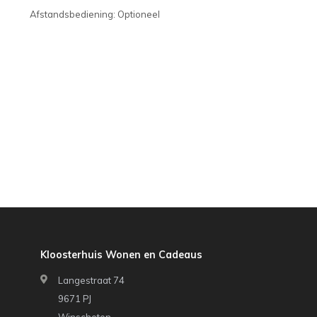
Afstandsbediening: Optioneel
Kloosterhuis Wonen en Cadeaus
Langestraat 74
9671 PJ
Winschoten