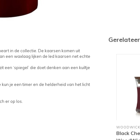
Gerelatee
rt in de collectie. De kaarsen komen uit
an een waxlaag lijken de led kaarsen net echte
zit een ‘spiegel’ die doet denken aan een kuiltje
un je een timer en de helderheid van het licht
h er op los.
WOODWIC
Black Che