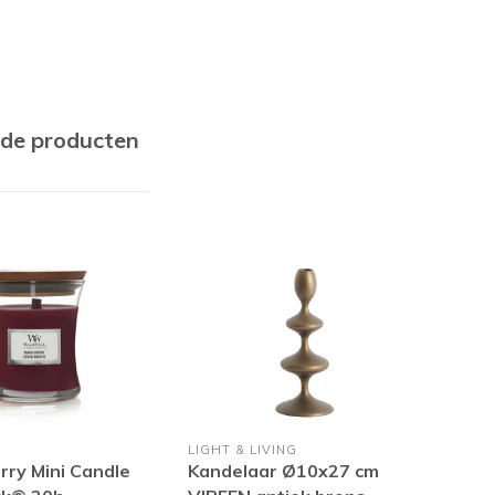
rde producten
K
LIGHT & LIVING
PTM
rry Mini Candle
Kandelaar Ø10x27 cm
LED