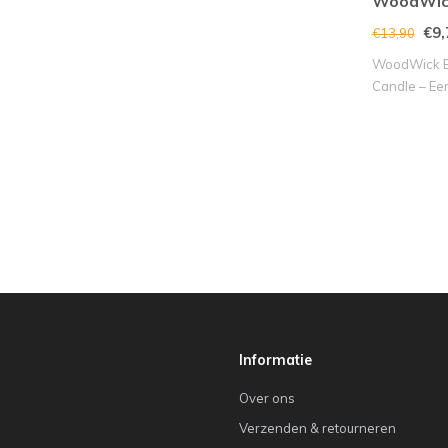
WoodWic
€9,
€13,90
WoodWick Bl
Candle – Een
Se..
Informatie
Over ons
Verzenden & retourneren