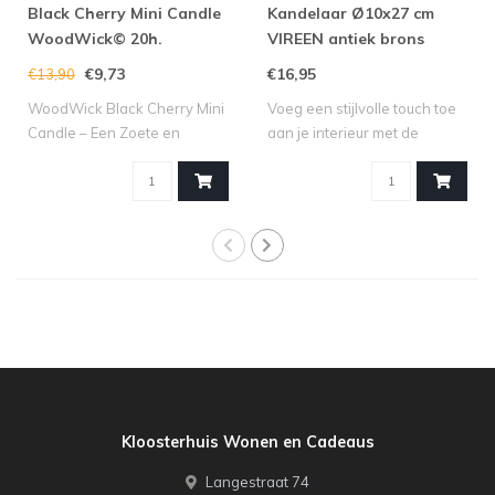
Black Cherry Mini Candle
Kandelaar Ø10x27 cm
WoodWick© 20h.
VIREEN antiek brons
€9,73
€16,95
€13,90
WoodWick Black Cherry Mini
Voeg een stijlvolle touch toe
Candle – Een Zoete en
aan je interieur met de
Fruitige Se..
kandel..
Kloosterhuis Wonen en Cadeaus
Langestraat 74