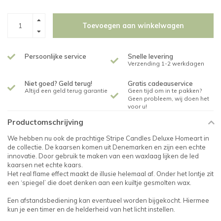
Toevoegen aan winkelwagen
Persoonlijke service
Snelle levering
Verzending 1-2 werkdagen
Niet goed? Geld terug!
Gratis cadeauservice
Altijd een geld terug garantie
Geen tijd om in te pakken?
Geen probleem, wij doen het
voor u!
Productomschrijving
We hebben nu ook de prachtige Stripe Candles Deluxe Homeart in
de collectie. De kaarsen komen uit Denemarken en zijn een echte
innovatie. Door gebruik te maken van een waxlaag lijken de led
kaarsen net echte kaars.
Het real flame effect maakt de illusie helemaal af. Onder het lontje zit
een ‘spiegel’ die doet denken aan een kuiltje gesmolten wax.
Een afstandsbediening kan eventueel worden bijgekocht. Hiermee
kun je een timer en de helderheid van het licht instellen.