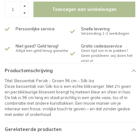
Toevoegen aan winkelwagen
Persoonlijke service
Snelle levering
Verzending 1-2 werkdagen
Niet goed? Geld terug!
Gratis cadeauservice
Altijd een geld terug garantie
Geen tijd om in te pakken?
Geen probleem, wij doen het
voor u!
Productomschrijving
Titel: Bessentak Perzik - Groen 96 cm – Silk-ka
Deze bessentak van Silk-ka is een echte blikvanger. Met z'n goen
en perzikkleurige bloesem brengt hij meteen kleur en sfeer in huis.
De tak is 96 cm lang en staat prachtig in een grote vaas, los of in
combinatie met andere kunsttakken. Een mooie manier om je
interieur een frisse, vrolijke touch te geven – en dat zonder gedoe
met water of onderhoud.
Gerelateerde producten