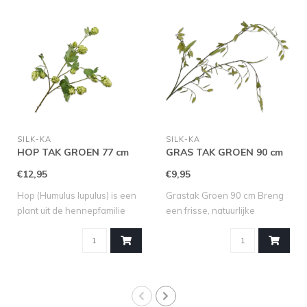
SILK-KA
SILK-KA
HOP TAK GROEN 77 cm
GRAS TAK GROEN 90 cm
€12,95
€9,95
Hop (Humulus lupulus) is een
Grastak Groen 90 cm Breng
plant uit de hennepfamilie
een frisse, natuurlijke
(Can..
uitstrali..