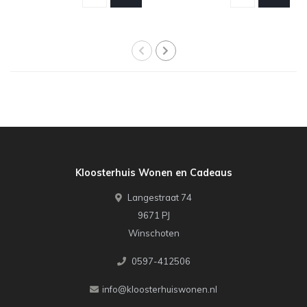
Kloosterhuis Wonen en Cadeaus
Langestraat 74
9671 PJ
Winschoten
0597-412506
info@kloosterhuiswonen.nl