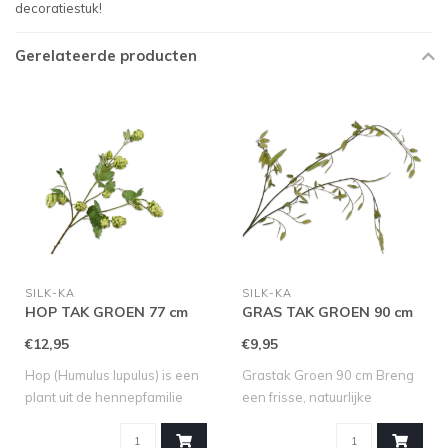
decoratiestuk!
Gerelateerde producten
SILK-KA
SILK-KA
HOP TAK GROEN 77 cm
GRAS TAK GROEN 90 cm
€12,95
€9,95
Hop (Humulus lupulus) is een
Grastak Groen 90 cm Breng
plant uit de hennepfamilie
een frisse, natuurlijke
(Can..
uitstrali..