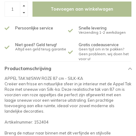
Toevoegen aan winkelwagen
Persoonlijke service
Snelle levering
Verzending 1-2 werkdagen
Niet goed? Geld terug!
Gratis cadeauservice
Altijd een geld terug garantie
Geen tijd om in te pakken?
Geen probleem, wij doen het
voor u!
Productomschrijving
APPEL TAK M/SNW ROZE 87 cm - SILK-KA
Creëer een frisse en natuurlijke sfeer in je interieur met de Appel Tak
Roze met sneeuw van Silk-ka. Deze realistische tak van 87 cm is
voorzien van roze appeltjes die perfect zijn afgewerkt met een
laagje sneeuw voor een winterse uitstraling. Een prachtige
toevoeging aan elke ruimte, ideaal voor zowel moderne als
landelijke decoraties.
Artikelnummer: 152404
Breng de natuur naar binnen met dit verfijnde en stijlvolle