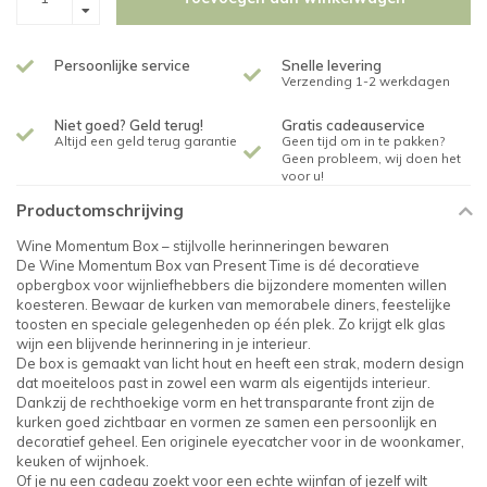
Persoonlijke service
Snelle levering
Verzending 1-2 werkdagen
Niet goed? Geld terug!
Gratis cadeauservice
Altijd een geld terug garantie
Geen tijd om in te pakken?
Geen probleem, wij doen het
voor u!
Productomschrijving
Wine Momentum Box – stijlvolle herinneringen bewaren
De Wine Momentum Box van Present Time is dé decoratieve
opbergbox voor wijnliefhebbers die bijzondere momenten willen
koesteren. Bewaar de kurken van memorabele diners, feestelijke
toosten en speciale gelegenheden op één plek. Zo krijgt elk glas
wijn een blijvende herinnering in je interieur.
De box is gemaakt van licht hout en heeft een strak, modern design
dat moeiteloos past in zowel een warm als eigentijds interieur.
Dankzij de rechthoekige vorm en het transparante front zijn de
kurken goed zichtbaar en vormen ze samen een persoonlijk en
decoratief geheel. Een originele eyecatcher voor in de woonkamer,
keuken of wijnhoek.
Of je nu een cadeau zoekt voor een echte wijnfan of jezelf wilt