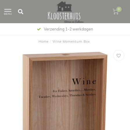
0
MENU
Verzending 1-2 werkdagen
Home
/
Wine Momentum Box