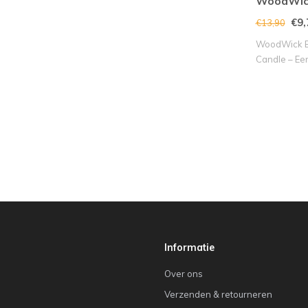
WoodWic
€9,
€13,90
WoodWick Bl
Candle – Een
Se..
Informatie
Over ons
Verzenden & retourneren