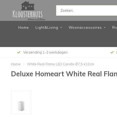
Home
Light&Living
Woonaccessoires
Ri
Verzending 1-2 werkdagen
Home
/
White Real Flame LED Candle Ø7,5 x10cm
Deluxe Homeart White Real Fla