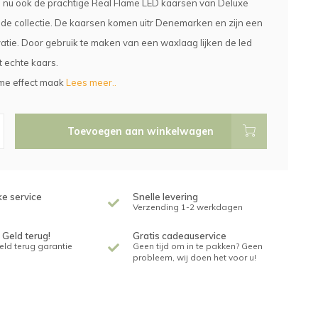
nu ook de prachtige Real Flame LED kaarsen van Deluxe
de collectie. De kaarsen komen uitr Denemarken en zijn een
atie. Door gebruik te maken van een waxlaag lijken de led
 echte kaars.
ame effect maak
Lees meer..
Toevoegen aan winkelwagen
ke service
Snelle levering
Verzending 1-2 werkdagen
 Geld terug!
Gratis cadeauservice
geld terug garantie
Geen tijd om in te pakken? Geen
probleem, wij doen het voor u!