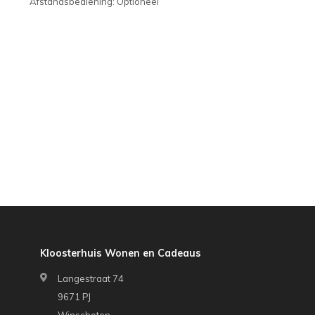
Afstandsbediening: Optioneel
Kloosterhuis Wonen en Cadeaus
Langestraat 74
9671 PJ
Winschoten