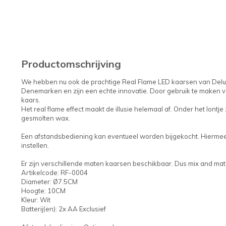
Productomschrijving
We hebben nu ook de prachtige Real Flame LED kaarsen van Delux
Denemarken en zijn een echte innovatie. Door gebruik te maken v
kaars.
Het real flame effect maakt de illusie helemaal af. Onder het lontje 
gesmolten wax.
Een afstandsbediening kan eventueel worden bijgekocht. Hiermee k
instellen.
Er zijn verschillende maten kaarsen beschikbaar. Dus mix and matc
Artikelcode: RF-0004
Diameter: Ø7.5CM
Hoogte: 10CM
Kleur: Wit
Batterij(en): 2x AA Exclusief