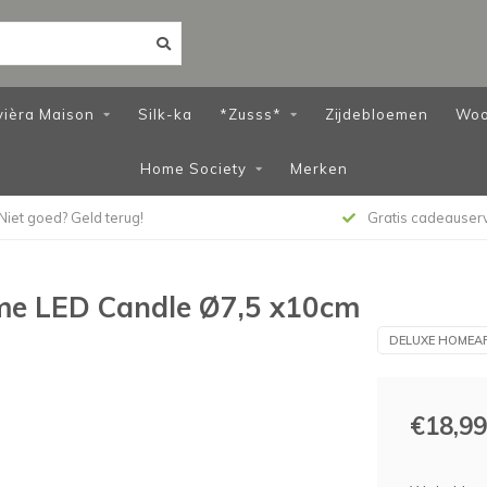
vièra Maison
Silk-ka
*Zusss*
Zijdebloemen
Woo
Home Society
Merken
Niet goed? Geld terug!
Gratis cadeauser
me LED Candle Ø7,5 x10cm
DELUXE HOMEA
€18,99