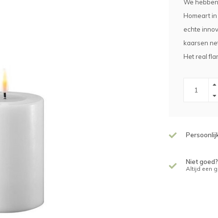
We hebben 
Homeart in 
echte innov
kaarsen net
Het real fl
Persoonlij
Niet goed?
Altijd een 