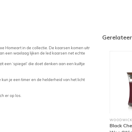
Gerelatee
e Homeart in de collectie. De kaarsen komen uitr
an een waxlaag lijken de led kaarsen net echte
zit een ‘spiegel’ die doet denken aan een kuiltje
un je een timer en de helderheid van het licht
h er op los.
WOODWIC
Black Che