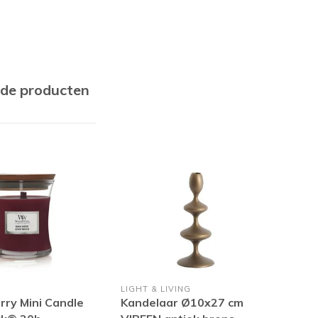
rde producten
K
LIGHT & LIVING
PTM
rry Mini Candle
Kandelaar Ø10x27 cm
LED