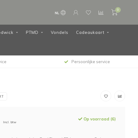
0
NL
dwick
PTMD
Vondels
Cadeaukaart
vice
Persoonlijke service
RT
Op voorraad (6)
Incl. btw