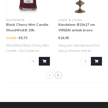
WOODWICK
LIGHT & LIVING
Black Cherry Mini Candle
Kandelaar Ø10x27 cm
WoodWick© 20h.
VIREEN antiek brons
€9,73
€16,95
€13,90
WoodWick Black Cherry Mini
Voeg een stijlvolle touch toe
Candle – Een Zoete en
aan je interieur met de
Fruitige Se..
kandel..