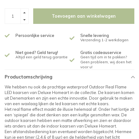
Toevoegen aan winkelwagen
Persoonlijke service
Snelle levering
Verzending 1-2 werkdagen
Niet goed? Geld terug!
Gratis cadeauservice
Altijd een geld terug garantie
Geen tijd om in te pakken?
Geen probleem, wij doen het
voor u!
Productomschrijving
We hebben nu ook de prachtige waterproof Outdoor Real Flame
LED kaarsen van Deluxe Homeart in de collectie. De kaarsen komen
uit Denemarken en zijn een echte innovatie. Door gebruik te maken
van een waxlaag lijken de led kaarsen net echte kaars.
Het real flame effect maakt de illusie helemaal af. Onder het lontje zit
een ‘spiegel’ die doet denken aan een kuiltje gesmolten wax. De
outdoor kaarsen hebben een matte afwerking en zien er daardoor
iets anders uit dan de indoor kaarsen van Deluxe Homeart.
Een afstandsbediening kan eventueel worden bijgekocht. Hiermee
kun je een timer (2,4,6 of 8 uur) en de helderheid van het licht