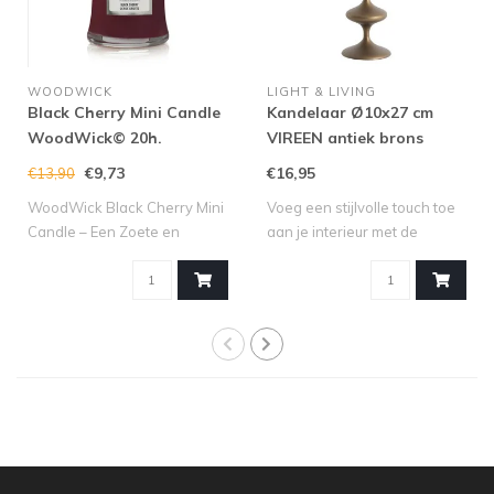
WOODWICK
LIGHT & LIVING
Black Cherry Mini Candle
Kandelaar Ø10x27 cm
WoodWick© 20h.
VIREEN antiek brons
€9,73
€16,95
€13,90
WoodWick Black Cherry Mini
Voeg een stijlvolle touch toe
Candle – Een Zoete en
aan je interieur met de
Fruitige Se..
kandel..