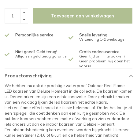
Toevoegen aan winkelwagen
Persoonlijke service
Snelle levering
Verzending 1-2 werkdagen
Niet goed? Geld terug!
Gratis cadeauservice
Altijd een geld terug garantie
Geen tijd om in te pakken?
Geen probleem, wij doen het
voor u!
Productomschrijving
We hebben nu ook de prachtige waterproof Outdoor Real Flame
LED kaarsen van Deluxe Homeart in de collectie. De kaarsen komen
uit Denemarken en zijn een echte innovatie. Door gebruik te maken
van een waxlaag lijken de led kaarsen net echte kaars.
Het real flame effect maakt de illusie helemaal af. Onder het lontje zit
een ‘spiegel’ die doet denken aan een kuiltje gesmolten wax. De
outdoor kaarsen hebben een matte afwerking en zien er daardoor
iets anders uit dan de indoor kaarsen van Deluxe Homeart.
Een afstandsbediening kan eventueel worden bijgekocht. Hiermee
kun je een timer (2,4,6 of 8 uur) en de helderheid van het licht