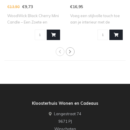
€9,73
€16,95
€13,90
WoodWick Black Cherry Mini
Voeg een stijlvolle touch toe
Candle – Een Zoete en
aan je interieur met de
Fruitige Se..
kandel..
Kloosterhuis Wonen en Cadeaus
Langestraat 74
9671 PJ
Winschoten