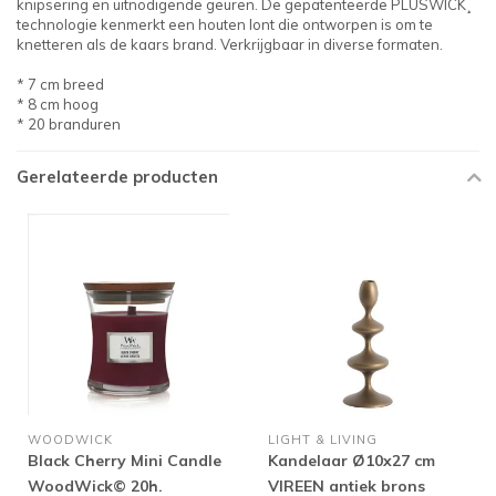
knipsering en uitnodigende geuren. De gepatenteerde PLUSWICK¸
technologie kenmerkt een houten lont die ontworpen is om te
knetteren als de kaars brand. Verkrijgbaar in diverse formaten.
* 7 cm breed
* 8 cm hoog
* 20 branduren
Gerelateerde producten
WOODWICK
LIGHT & LIVING
Black Cherry Mini Candle
Kandelaar Ø10x27 cm
WoodWick© 20h.
VIREEN antiek brons