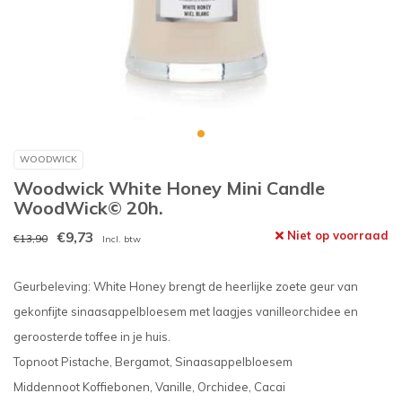
WOODWICK
Woodwick White Honey Mini Candle
WoodWick© 20h.
€9,73
Niet op voorraad
€13,90
Incl. btw
Geurbeleving: White Honey brengt de heerlijke zoete geur van
gekonfijte sinaasappelbloesem met laagjes vanilleorchidee en
geroosterde toffee in je huis.
Topnoot Pistache, Bergamot, Sinaasappelbloesem
Middennoot Koffiebonen, Vanille, Orchidee, Cacai