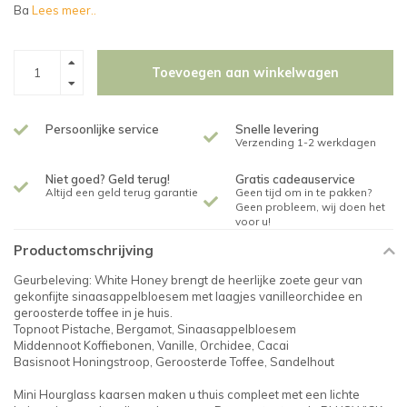
Ba
Lees meer..
Toevoegen aan winkelwagen
Persoonlijke service
Snelle levering
Verzending 1-2 werkdagen
Niet goed? Geld terug!
Gratis cadeauservice
Altijd een geld terug garantie
Geen tijd om in te pakken?
Geen probleem, wij doen het
voor u!
Productomschrijving
Geurbeleving: White Honey brengt de heerlijke zoete geur van
gekonfijte sinaasappelbloesem met laagjes vanilleorchidee en
geroosterde toffee in je huis.
Topnoot Pistache, Bergamot, Sinaasappelbloesem
Middennoot Koffiebonen, Vanille, Orchidee, Cacai
Basisnoot Honingstroop, Geroosterde Toffee, Sandelhout
Mini Hourglass kaarsen maken u thuis compleet met een lichte