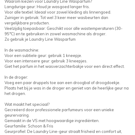
Waarom kiezen voor Laundry Line Wasparfum?
Langdurige geur: Houd je wasgoed langer fris.
Voor alle textiel: Ideaal voor zowel kleding als linnengoed.
Zuiniger in gebruik: Tot wel 3 keer meer wasbeurten dan
vergelijkbare producten.
Veelzijdig toepasbaar: Geschikt voor alle wastemperaturen (30-
95°C) en te gebruiken in zowel wasmachine als droger.
Zo gebruik je Laundry Line Wasparfum
In de wasmachine:
Voor een subtiele geur: gebruik 1 kneepje.
Voor een intensere geur: gebruik 3 kneepjes.
Giet het parfum in het wasverzachterbakje voor een direct effect.
In de droger:
Voeg een paar druppels toe aan een droogbal of droogdoekje.
Plaats het bij je was in de droger en geniet van de heerlijke geur na
het drogen.
Wat maakt het speciaal?
Gecreëerd door professionele parfumeurs voor een unieke
geurervaring.
Gemaakt in de VS met hoogwaardige ingrediënten.
Geurfamilie: Schoon & Fris
Geurprofiel: De Laundry Line-geur straalt frisheid en comfort uit,