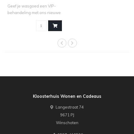
Geef je wasgoed een VIP-
behandeling met ons nieuwe
Sweet Gr..
Kloosterhuis Wonen en Cadeaus
Langestraat 74
9671 PJ
Winschoten