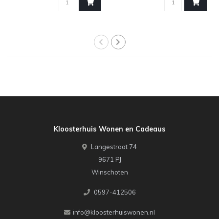
Kloosterhuis Wonen en Cadeaus
Langestraat 74
9671 PJ
Winschoten
0597-412506
info@kloosterhuiswonen.nl