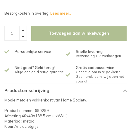
Bezorgkosten in overleg!
Lees meer..
Toevoegen aan winkelwagen
Persoonlijke service
Snelle levering
Verzending 1-2 werkdagen
Niet goed? Geld terug!
Gratis cadeauservice
Altijd een geld terug garantie
Geen tijd om in te pakken?
Geen probleem, wij doen het
voor u!
Productomschrijving
Mooie metalen vakkenkast van Home Society.
Product nummer:690299
Afmeting:40x40x188.5 cm (LxWxH)
Materiaal: metaal
Kleur:Antracietgrijs