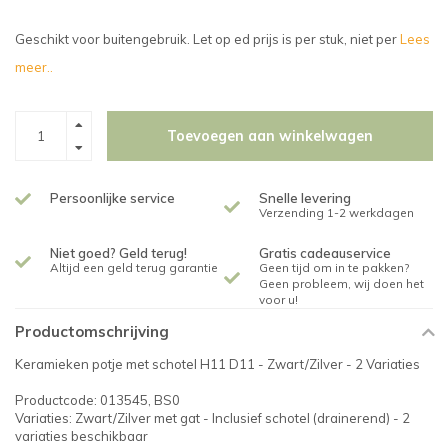
Geschikt voor buitengebruik. Let op ed prijs is per stuk, niet per
Lees
meer..
Toevoegen aan winkelwagen
Persoonlijke service
Snelle levering
Verzending 1-2 werkdagen
Niet goed? Geld terug!
Gratis cadeauservice
Altijd een geld terug garantie
Geen tijd om in te pakken?
Geen probleem, wij doen het
voor u!
Productomschrijving
Keramieken potje met schotel H11 D11 - Zwart/Zilver - 2 Variaties
Productcode: 013545, BS0
Variaties: Zwart/Zilver met gat - Inclusief schotel (drainerend) - 2
variaties beschikbaar