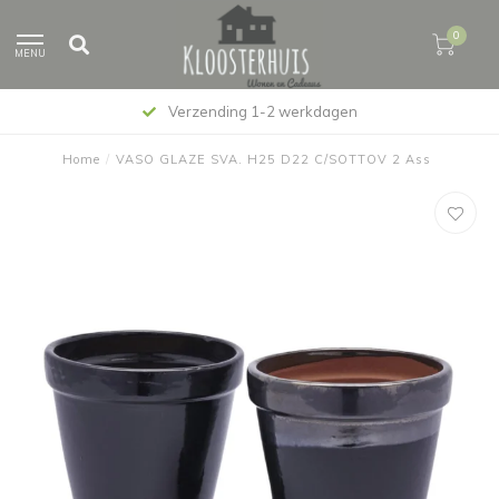
0
MENU
Verzending 1-2 werkdagen
Home
/
VASO GLAZE SVA. H25 D22 C/SOTTOV 2 Ass