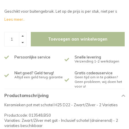
Geschikt voor buitengebruik. Let op de prijs is per stuk, niet per s
Lees meer..
Toevoegen aan winkelwagen
Persoonlijke service
Snelle levering
Verzending 1-2 werkdagen
Niet goed? Geld terug!
Gratis cadeauservice
Altijd een geld terug garantie
Geen tijd om in te pakken?
Geen probleem, wij doen het
voor u!
Productomschrijving
Keramieken pot met schotel H25 D22 - Zwart/Zilver - 2 Variaties
Productcode: 013548,BS0
Variaties: Zwart/Zilver met gat - Inclusief schotel (drainerend) - 2
variaties beschikbaar