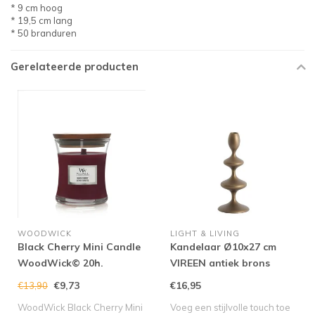
* 9 cm hoog
* 19,5 cm lang
* 50 branduren
Gerelateerde producten
WOODWICK
LIGHT & LIVING
Black Cherry Mini Candle
Kandelaar Ø10x27 cm
WoodWick© 20h.
VIREEN antiek brons
€9,73
€16,95
€13,90
WoodWick Black Cherry Mini
Voeg een stijlvolle touch toe