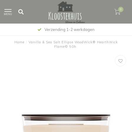
0
MENU
Verzending 1-2 werkdagen
Home
/
Vanilla & Sea Salt Ellipse WoodWick® HearthWick
Flame© 50h