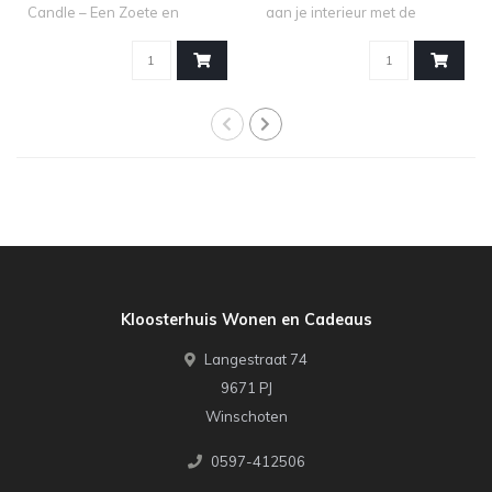
Candle – Een Zoete en
aan je interieur met de
Fruitige Se..
kandel..
Kloosterhuis Wonen en Cadeaus
Langestraat 74
9671 PJ
Winschoten
0597-412506