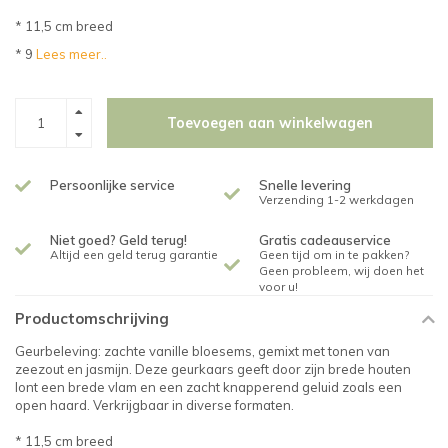
* 11,5 cm breed
* 9
Lees meer..
Toevoegen aan winkelwagen
Persoonlijke service
Snelle levering
Verzending 1-2 werkdagen
Niet goed? Geld terug!
Gratis cadeauservice
Altijd een geld terug garantie
Geen tijd om in te pakken?
Geen probleem, wij doen het
voor u!
Productomschrijving
Geurbeleving: zachte vanille bloesems, gemixt met tonen van
zeezout en jasmijn. Deze geurkaars geeft door zijn brede houten
lont een brede vlam en een zacht knapperend geluid zoals een
open haard. Verkrijgbaar in diverse formaten.
* 11,5 cm breed