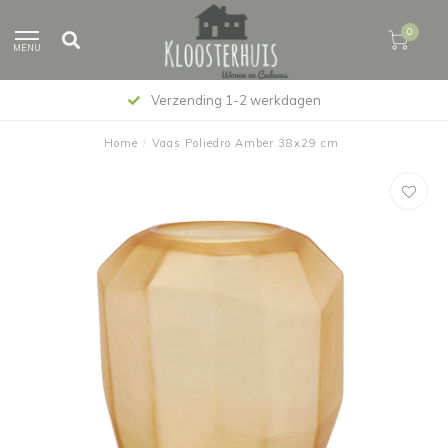
0
MENU
Verzending 1-2 werkdagen
Home
/
Vaas Poliedro Amber 38x29 cm