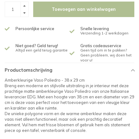
Toevoegen aan winkelwagen
Persoonlijke service
Snelle levering
Verzending 1-2 werkdagen
Niet goed? Geld terug!
Gratis cadeauservice
Altijd een geld terug garantie
Geen tijd om in te pakken?
Geen probleem, wij doen het
voor u!
Productomschrijving
Amberkleurige Vaso Poliedro - 38 x 29 cm
Breng een moderne en stijlvolle uitstraling in je interieur met deze
prachtige matte amberkleurige Vaso Poliedro van onze Italiaanse
leverancier EDG. Met een hoogte van 38 cm en een diameter van 29
cm is deze vaas perfect voor het toevoegen van een vleugje kleur
en karakter aan elke ruimte.
De unieke polygone vorm en de warme amberkleur maken deze
vaas niet alleen functioneel, maar ook een prachtig decoratief
element. Vul hem met frisse bloemen of gebruik hem als statement
piece op een tafel, vensterbank of console.