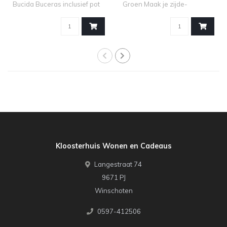
Bucida Buceras inclusief pot
Groen Maak je zijde-
Wil je..
arrangemen..
Kloosterhuis Wonen en Cadeaus
Langestraat 74
9671 PJ
Winschoten
0597-412506