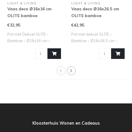
LIGHT & LIVING
LIGHT & LIVING
Vaas deco Ø16x16 cm
Vaas deco Ø16x26,5 cm
OLITE bamboe
OLITE bamboe
crème+donker bruin
crème+donker bruin
€32,95
€42,95
Pot met Deksel OLITE –
Pot met deksel OLITE –
Bamboe – Ø16x16 cm –
Bamboe – Ø16x26,5 cm –
Crème + Donkerbr..
Crème/Bruin M..
Kloosterhuis Wonen en Cadeaus