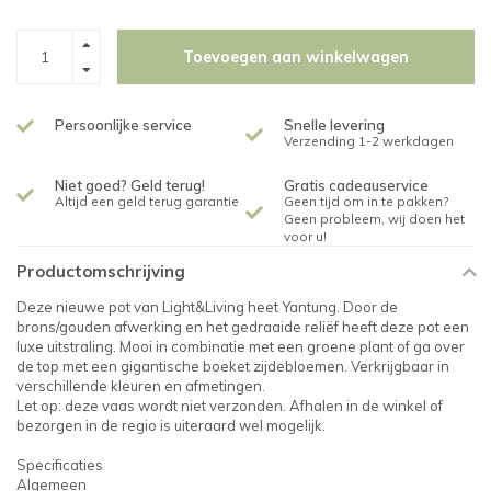
Toevoegen aan winkelwagen
Persoonlijke service
Snelle levering
Verzending 1-2 werkdagen
Niet goed? Geld terug!
Gratis cadeauservice
Altijd een geld terug garantie
Geen tijd om in te pakken?
Geen probleem, wij doen het
voor u!
Productomschrijving
Deze nieuwe pot van Light&Living heet Yantung. Door de
brons/gouden afwerking en het gedraaide reliëf heeft deze pot een
luxe uitstraling. Mooi in combinatie met een groene plant of ga over
de top met een gigantische boeket zijdebloemen. Verkrijgbaar in
verschillende kleuren en afmetingen.
Let op: deze vaas wordt niet verzonden. Afhalen in de winkel of
bezorgen in de regio is uiteraard wel mogelijk.
Specificaties
Algemeen