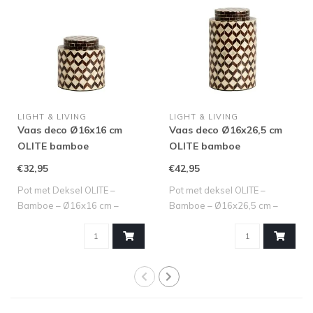
LIGHT & LIVING
LIGHT & LIVING
Vaas deco Ø16x16 cm
Vaas deco Ø16x26,5 cm
OLITE bamboe
OLITE bamboe
crème+donker bruin
crème+donker bruin
€32,95
€42,95
Pot met Deksel OLITE –
Pot met deksel OLITE –
Bamboe – Ø16x16 cm –
Bamboe – Ø16x26,5 cm –
Crème + Donkerbr..
Crème/Bruin M..