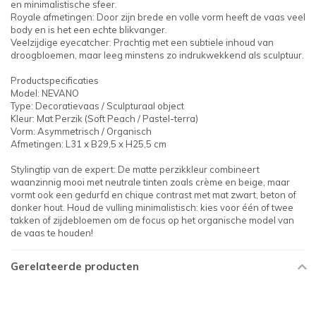
en minimalistische sfeer.
Royale afmetingen: Door zijn brede en volle vorm heeft de vaas veel
body en is het een echte blikvanger.
Veelzijdige eyecatcher: Prachtig met een subtiele inhoud van
droogbloemen, maar leeg minstens zo indrukwekkend als sculptuur.
Productspecificaties
Model: NEVANO
Type: Decoratievaas / Sculpturaal object
Kleur: Mat Perzik (Soft Peach / Pastel-terra)
Vorm: Asymmetrisch / Organisch
Afmetingen: L31 x B29,5 x H25,5 cm
Stylingtip van de expert: De matte perzikkleur combineert
waanzinnig mooi met neutrale tinten zoals crème en beige, maar
vormt ook een gedurfd en chique contrast met mat zwart, beton of
donker hout. Houd de vulling minimalistisch: kies voor één of twee
takken of zijdebloemen om de focus op het organische model van
de vaas te houden!
Gerelateerde producten