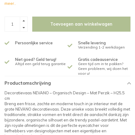
meer..
Toevoegen aan winkelwagen
Persoonlijke service
Snelle levering
Verzending 1-2 werkdagen
Niet goed? Geld terug!
Gratis cadeauservice
Altijd een geld terug garantie
Geen tijd om in te pakken?
Geen probleem, wij doen het
voor u!
Productomschrijving
Decoratievaas NEVANO – Organisch Design – Mat Perzik – H25,5
cm
Breng een frisse, zachte en moderne touch in je interieur met de
grote NEVANO decoratievaas. Deze unieke vaas breekt volledig met
traditionele, strakke vormen en trekt direct de aandacht dankzij zijn
bijzondere, organische silhouet en de trendy pastel-aardetint. Met
zijn royale afmetingen is dit de perfecte eyecatcher voor
liefhebbers van designobjecten met een eigentijdse en