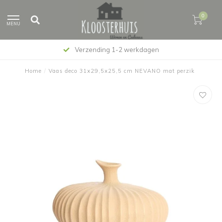
0
MENU
Verzending 1-2 werkdagen
Home
/
Vaas deco 31x29,5x25,5 cm NEVANO mat perzik