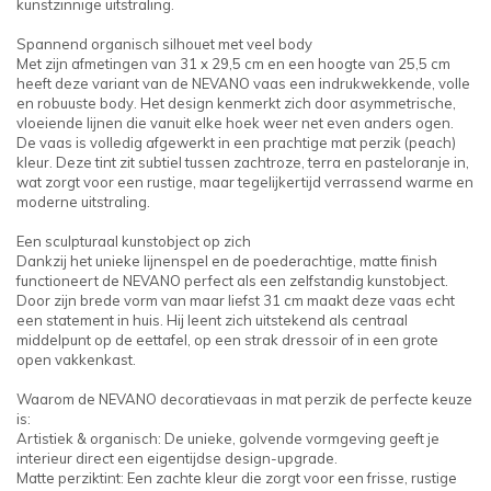
kunstzinnige uitstraling.
Spannend organisch silhouet met veel body
Met zijn afmetingen van 31 x 29,5 cm en een hoogte van 25,5 cm
heeft deze variant van de NEVANO vaas een indrukwekkende, volle
en robuuste body. Het design kenmerkt zich door asymmetrische,
vloeiende lijnen die vanuit elke hoek weer net even anders ogen.
De vaas is volledig afgewerkt in een prachtige mat perzik (peach)
kleur. Deze tint zit subtiel tussen zachtroze, terra en pasteloranje in,
wat zorgt voor een rustige, maar tegelijkertijd verrassend warme en
moderne uitstraling.
Een sculpturaal kunstobject op zich
Dankzij het unieke lijnenspel en de poederachtige, matte finish
functioneert de NEVANO perfect als een zelfstandig kunstobject.
Door zijn brede vorm van maar liefst 31 cm maakt deze vaas echt
een statement in huis. Hij leent zich uitstekend als centraal
middelpunt op de eettafel, op een strak dressoir of in een grote
open vakkenkast.
Waarom de NEVANO decoratievaas in mat perzik de perfecte keuze
is:
Artistiek & organisch: De unieke, golvende vormgeving geeft je
interieur direct een eigentijdse design-upgrade.
Matte perziktint: Een zachte kleur die zorgt voor een frisse, rustige