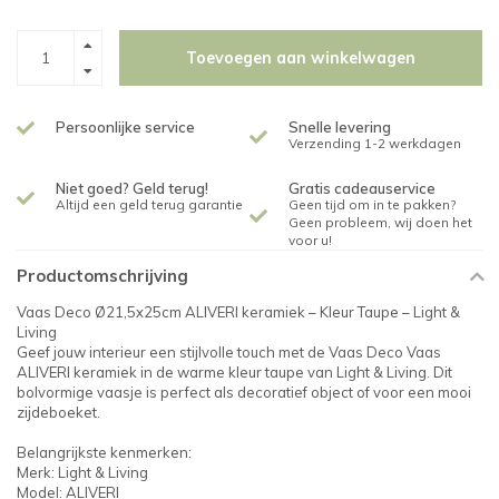
Toevoegen aan winkelwagen
Persoonlijke service
Snelle levering
Verzending 1-2 werkdagen
Niet goed? Geld terug!
Gratis cadeauservice
Altijd een geld terug garantie
Geen tijd om in te pakken?
Geen probleem, wij doen het
voor u!
Productomschrijving
Vaas Deco Ø21,5x25cm ALIVERI keramiek – Kleur Taupe – Light &
Living
Geef jouw interieur een stijlvolle touch met de Vaas Deco Vaas
ALIVERI keramiek in de warme kleur taupe van Light & Living. Dit
bolvormige vaasje is perfect als decoratief object of voor een mooi
zijdeboeket.
Belangrijkste kenmerken:
Merk: Light & Living
Model: ALIVERI