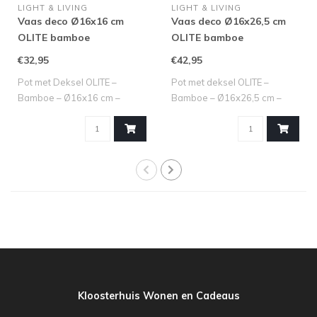
LIGHT & LIVING
LIGHT & LIVING
Vaas deco Ø16x16 cm
Vaas deco Ø16x26,5 cm
OLITE bamboe
OLITE bamboe
crème+donker bruin
crème+donker bruin
€32,95
€42,95
Pot met Deksel OLITE –
Pot met deksel OLITE –
Bamboe – Ø16x16 cm –
Bamboe – Ø16x26,5 cm –
Crème + Donkerbr..
Crème/Bruin M..
Kloosterhuis Wonen en Cadeaus