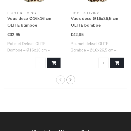
LIGHT & LIVING
LIGHT & LIVING
Vaas deco Ø16x16 cm
Vaas deco Ø16x26,5 cm
OLITE bamboe
OLITE bamboe
crème+donker bruin
crème+donker bruin
€32,95
€42,95
Pot met Deksel OLITE –
Pot met deksel OLITE –
Bamboe – Ø16x16 cm –
Bamboe – Ø16x26,5 cm –
Crème + Donkerbr..
Crème/Bruin M..