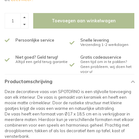
Toevoegen aan winkelwagen
Persoonlijke service
Snelle levering
Verzending 1-2 werkdagen
Niet goed? Geld terug!
Gratis cadeauservice
Altijd een geld terug garantie
Geen tijd om in te pakken?
Geen probleem, wij doen het
voor u!
Productomschrijving
Deze decoratieve vaas van SPOTORNO is een stijlvolle toevoeging
aan elk interieur. De vaas is gemaakt van keramiek en heeft een
mooie matte crèmekleur. Door de rustieke structuur met kleine
gaatjes krijgt de vaas een warme en natuurlijke uitstraling.
De vaas heeft een formaat van Ø17 x 18,5 cm en is verkrijgbaar in
meerdere maten. Hierdoor kun je verschillende formaten met elkaar
combineren voor een speels en harmonieus geheel. Prachtig met
droogbloemen, takken of als los decoratief item op tafel, kast of
vensterbank.