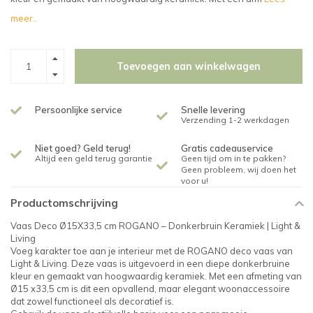
meer..
Toevoegen aan winkelwagen
Persoonlijke service
Snelle levering
Verzending 1-2 werkdagen
Niet goed? Geld terug!
Gratis cadeauservice
Altijd een geld terug garantie
Geen tijd om in te pakken?
Geen probleem, wij doen het
voor u!
Productomschrijving
Vaas Deco Ø15X33,5 cm ROGANO – Donkerbruin Keramiek | Light &
Living
Voeg karakter toe aan je interieur met de ROGANO deco vaas van
Light & Living. Deze vaas is uitgevoerd in een diepe donkerbruine
kleur en gemaakt van hoogwaardig keramiek. Met een afmeting van
Ø15 x33,5 cm is dit een opvallend, maar elegant woonaccessoire
dat zowel functioneel als decoratief is.