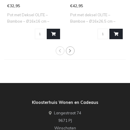
crème+donker bruin
crème+donker bruin
€32,95
€42,95
Pot met Deksel OLITE –
Pot met deksel OLITE –
Bamboe – Ø16x16 cm –
Bamboe – Ø16x26,5 cm –
Crème + Donkerbr..
Crème/Bruin M..
Kloosterhuis Wonen en Cadeaus
Langestraat 74
9671 PJ
Winschoten