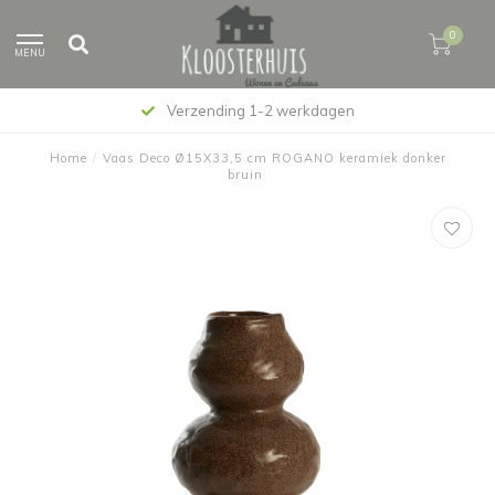
0
MENU
Verzending 1-2 werkdagen
Home
/
Vaas Deco Ø15X33,5 cm ROGANO keramiek donker
bruin