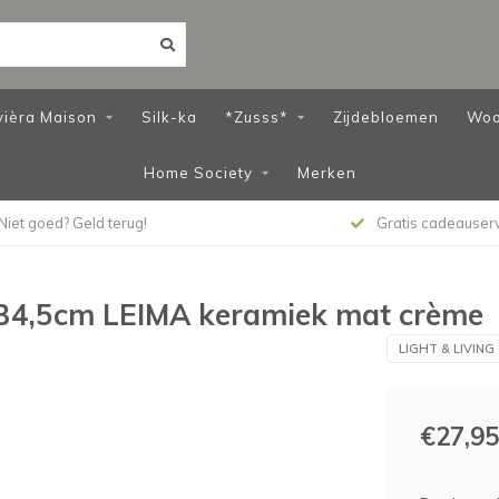
vièra Maison
Silk-ka
*Zusss*
Zijdebloemen
Woo
Home Society
Merken
Niet goed? Geld terug!
Gratis cadeauser
5x34,5cm LEIMA keramiek mat crème
LIGHT & LIVING
€27,95