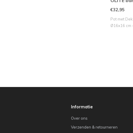
OLITE b
crème+do
€32,95
Pot met Dek
Ø16x16 cm –
Informatie
Over ons
Verzenden & retourneren