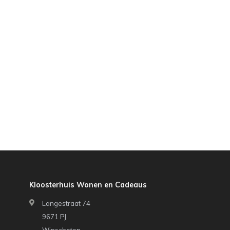
Kloosterhuis Wonen en Cadeaus
Langestraat 74
9671 PJ
Winschoten