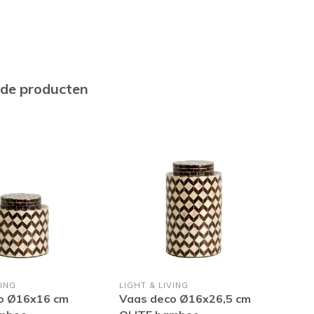
rde producten
VING
LIGHT & LIVING
LIGH
o Ø16x16 cm
Vaas deco Ø16x26,5 cm
Vaa