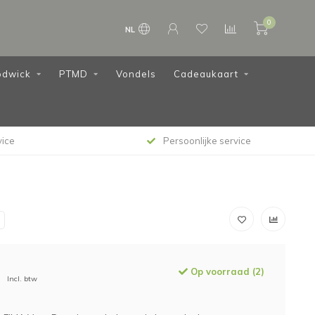
0
NL
dwick
PTMD
Vondels
Cadeaukaart
vice
Persoonlijke service
Op voorraad (2)
Incl. btw