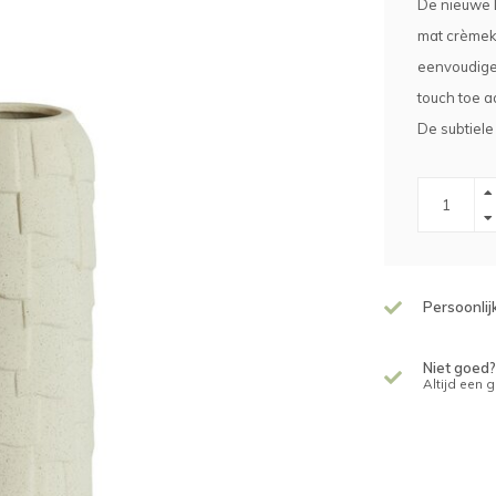
De nieuwe 
mat crèmekl
eenvoudige 
touch toe aa
De subtiel
Persoonlij
Niet goed?
Altijd een 