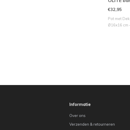
OLITE b
crème+do
€32,95
Pot met Dek
Ø16x16 cm –
Informatie
Over ons
Verzenden & retourneren