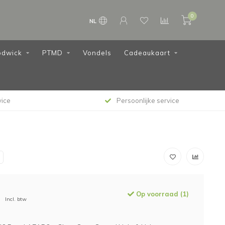
0
NL
dwick
PTMD
Vondels
Cadeaukaart
vice
Persoonlijke service
Op voorraad (1)
Incl. btw