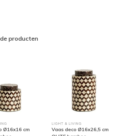
rde producten
VING
LIGHT & LIVING
LIGH
o Ø16x16 cm
Vaas deco Ø16x26,5 cm
Vaa