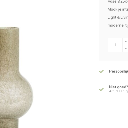
Vase Ø25x4
Maak je int
Light & Liv
moderne, ti
Persoonlij
Niet goed?
Altijd een 