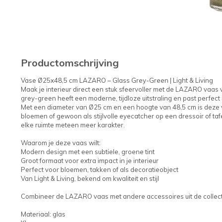
Productomschrijving
Vase Ø25x48,5 cm LAZARO – Glass Grey-Green | Light & Living
Maak je interieur direct een stuk sfeervoller met de LAZARO vaas 
grey-green heeft een moderne, tijdloze uitstraling en past perfect 
Met een diameter van Ø25 cm en een hoogte van 48,5 cm is deze 
bloemen of gewoon als stijlvolle eyecatcher op een dressoir of tafe
elke ruimte meteen meer karakter.
Waarom je deze vaas wilt:
Modern design met een subtiele, groene tint
Groot formaat voor extra impact in je interieur
Perfect voor bloemen, takken of als decoratieobject
Van Light & Living, bekend om kwaliteit en stijl
Combineer de LAZARO vaas met andere accessoires uit de collecti
Materiaal: glas