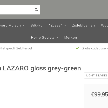
vièra Maison
Silk-ka
*Zusss*
Zijdebloemen
Woo
Home Society
Merken
Niet goed? Geld terug!
Gratis cadeauser
m LAZARO glass grey-green
LIGHT & LIVING
€99,95