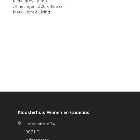
Kleur: grey-green
Afmetingen: Ø25 x 48,5 cm
Merk: Light & Living
Kloosterhuis Wonen en Cadeaus
Langestraat 74
9671 PJ
Winschoten