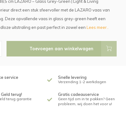
8,5 cm LAZARO – Glass Grey-Green | Light & Living
erieur direct een stuk sfeervoller met de LAZARO vaas van
ing. Deze opvallende vaas in glass grey-green heeft een
jdloze uitstraling en past perfect in zowel een
Lees meer..
Toevoegen aan winkelwagen
ke service
Snelle levering
Verzending 1-2 werkdagen
 Geld terug!
Gratis cadeauservice
geld terug garantie
Geen tijd om in te pakken? Geen
probleem, wij doen het voor u!