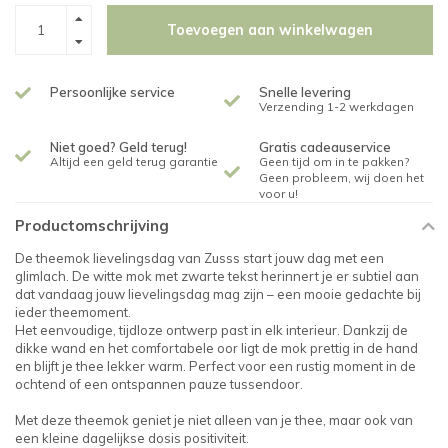
Toevoegen aan winkelwagen
Persoonlijke service
Snelle levering
Verzending 1-2 werkdagen
Niet goed? Geld terug!
Gratis cadeauservice
Altijd een geld terug garantie
Geen tijd om in te pakken?
Geen probleem, wij doen het
voor u!
Productomschrijving
De theemok lievelingsdag van Zusss start jouw dag met een
glimlach. De witte mok met zwarte tekst herinnert je er subtiel aan
dat vandaag jouw lievelingsdag mag zijn – een mooie gedachte bij
ieder theemoment.
Het eenvoudige, tijdloze ontwerp past in elk interieur. Dankzij de
dikke wand en het comfortabele oor ligt de mok prettig in de hand
en blijft je thee lekker warm. Perfect voor een rustig moment in de
ochtend of een ontspannen pauze tussendoor.
Met deze theemok geniet je niet alleen van je thee, maar ook van
een kleine dagelijkse dosis positiviteit.