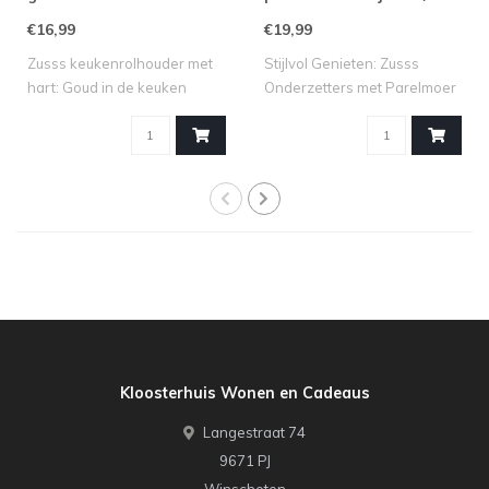
goud
€16,99
€19,99
Zusss keukenrolhouder met
Stijlvol Genieten: Zusss
hart: Goud in de keuken
Onderzetters met Parelmoer
Maak van ..
Hartje ..
Kloosterhuis Wonen en Cadeaus
Langestraat 74
9671 PJ
Winschoten