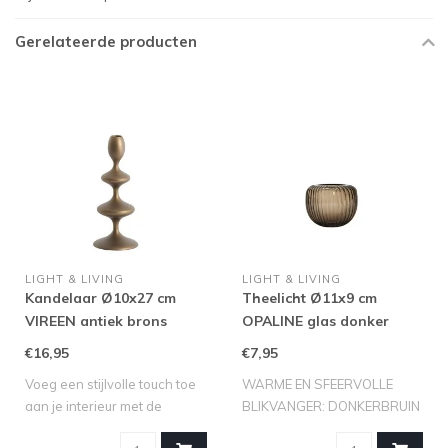
Gerelateerde producten
LIGHT & LIVING
LIGHT & LIVING
Kandelaar Ø10x27 cm
Theelicht Ø11x9 cm
VIREEN antiek brons
OPALINE glas donker
bruin
€16,95
€7,95
Voeg een stijlvolle touch toe
WARME EN SFEERVOLLE
aan je interieur met de
BLIKVANGER: DONKERBRUIN
kandel..
GLAZEN THEELICHT..