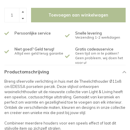
Toevoegen aan winkelwagen
Persoonlijke service
Snelle levering
Verzending 1-2 werkdagen
Niet goed? Geld terug!
Gratis cadeauservice
Altijd een geld terug garantie
Geen tijd om in te pakken?
Geen probleem, wij doen het
voor u!
Productomschrijving
Breng sfeervolle verlichting in huis met de Theelichthouder Ø11x8
cm EDESSA porselein perzik. Deze stijlvol ontworpen
waxinelichthouder uit de nieuwste collectie van Light & Living heeft
een speelse, cactusachtige uitstraling. Gemaakt van keramiek en
perfect om warmte en gezelligheid toe te voegen aan elk interieur.
Ontdek de verschillende maten, kleuren en designs in onze collectie
en creëer een unieke mix die past bij jouw stijl.
Combineer meerdere houders voor een speels effect of laat dit
stijlvolle item op zichzelf stralen.