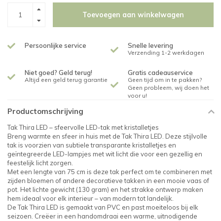
Toevoegen aan winkelwagen
Persoonlijke service
Snelle levering
Verzending 1-2 werkdagen
Niet goed? Geld terug!
Gratis cadeauservice
Altijd een geld terug garantie
Geen tijd om in te pakken?
Geen probleem, wij doen het
voor u!
Productomschrijving
Tak Thira LED – sfeervolle LED-tak met kristalletjes
Breng warmte en sfeer in huis met de Tak Thira LED. Deze stijlvolle
tak is voorzien van subtiele transparante kristalletjes en
geïntegreerde LED-lampjes met wit licht die voor een gezellig en
feestelijk licht zorgen.
Met een lengte van 75 cm is deze tak perfect om te combineren met
zijden bloemen of andere decoratieve takken in een mooie vaas of
pot. Het lichte gewicht (130 gram) en het strakke ontwerp maken
hem ideaal voor elk interieur – van modern tot landelijk.
De Tak Thira LED is gemaakt van PVC en past moeiteloos bij elk
seizoen. Creëer in een handomdraai een warme, uitnodigende