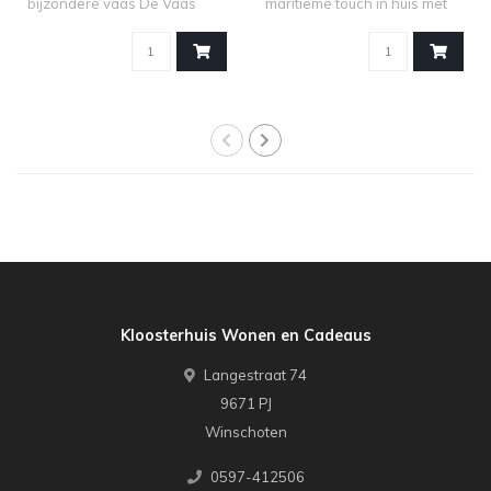
bijzondere vaas De Vaas
maritieme touch in huis met
Posh spre..
de..
Kloosterhuis Wonen en Cadeaus
Langestraat 74
9671 PJ
Winschoten
0597-412506