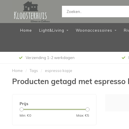
Home
Light&Living
Woonaccessoires
Ri
Verzending 1-2 werkdagen
Home
/
Tags
/
espresso kopje
Producten getagd met espresso 
Prijs
Min: €
0
Max: €
5