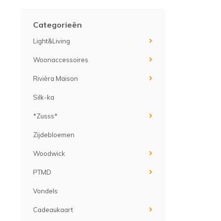
Categorieën
Light&Living
Woonaccessoires
Rivièra Maison
Silk-ka
*Zusss*
Zijdebloemen
Woodwick
PTMD
Vondels
Cadeaukaart