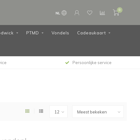
0
NL
dwick
PTMD
Vondels
Cadeaukaart
vice
Persoonlijke service