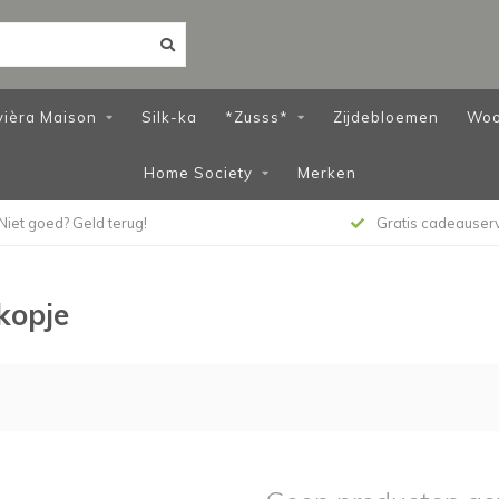
vièra Maison
Silk-ka
*Zusss*
Zijdebloemen
Woo
Home Society
Merken
Niet goed? Geld terug!
Gratis cadeauser
kopje