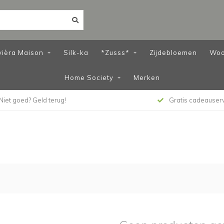
vièra Maison
Silk-ka
*Zusss*
Zijdebloemen
Woo
Home Society
Merken
Niet goed? Geld terug!
Gratis cadeauser