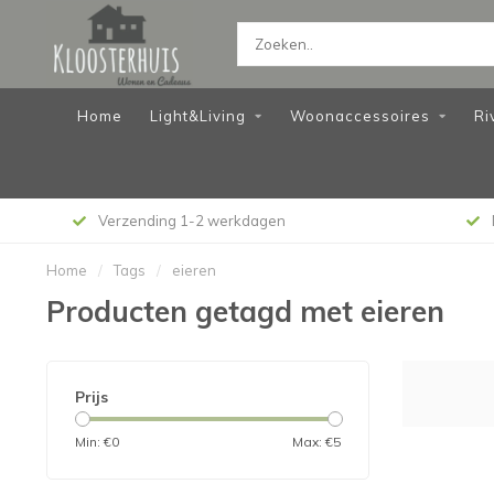
Home
Light&Living
Woonaccessoires
Ri
Verzending 1-2 werkdagen
Home
/
Tags
/
eieren
Producten getagd met eieren
Prijs
Min: €
0
Max: €
5