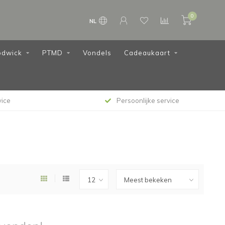
0
NL
dwick
PTMD
Vondels
Cadeaukaart
vice
Persoonlijke service