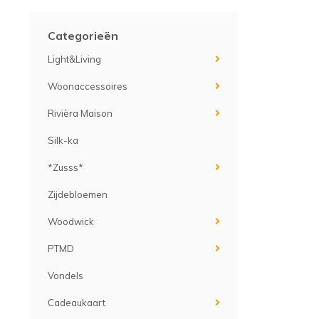
Categorieën
Light&Living
Woonaccessoires
Rivièra Maison
Silk-ka
*Zusss*
Zijdebloemen
Woodwick
PTMD
Vondels
Cadeaukaart