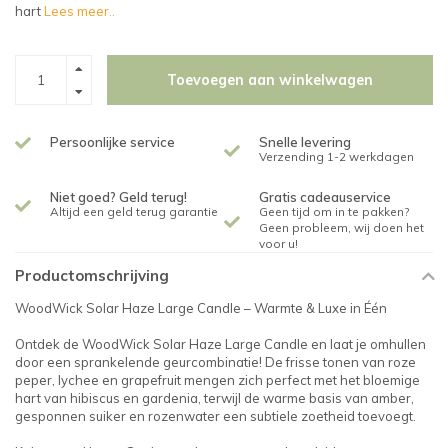
hart
Lees meer..
Toevoegen aan winkelwagen
Persoonlijke service
Snelle levering
Verzending 1-2 werkdagen
Niet goed? Geld terug!
Gratis cadeauservice
Altijd een geld terug garantie
Geen tijd om in te pakken?
Geen probleem, wij doen het
voor u!
Productomschrijving
WoodWick Solar Haze Large Candle – Warmte & Luxe in Één
Ontdek de WoodWick Solar Haze Large Candle en laat je omhullen
door een sprankelende geurcombinatie! De frisse tonen van roze
peper, lychee en grapefruit mengen zich perfect met het bloemige
hart van hibiscus en gardenia, terwijl de warme basis van amber,
gesponnen suiker en rozenwater een subtiele zoetheid toevoegt.