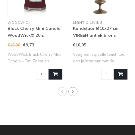
WOODWICK
LIGHT & LIVING
Black Cherry Mini Candle
Kandelaar Ø10x27 cm
WoodWick© 20h.
VIREEN antiek brons
€9,73
€16,95
€13,90
WoodWick Black Cherry Mini
Voeg een stijlvolle touch toe
Candle – Een Zoete en
aan je interieur met de
Fruitige Se..
kandel..