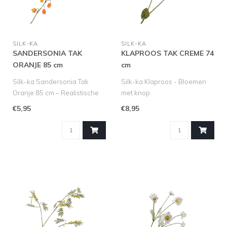
SILK-KA
SILK-KA
SANDERSONIA TAK
KLAPROOS TAK CREME 74
ORANJE 85 cm
cm
Silk-ka Sandersonia Tak
Silk-ka Klaproos - Bloemen
Oranje 85 cm – Realistische
met knop
Zijden Bloemen
Ontdek onze nieuwste
€5,95
€8,95
Breng kleu..
aanwinst: de Silk-ka K..