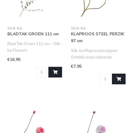
SILK-KA
SILK-KA
BLADTAK GROEN 111 cm
KLAPROOS STEEL PERZIK
87 cm
Blad Tak Groen 111 cm – Silk-
ka Flowers
Silk-ka Klaproosknoppen
Breng een natuurlijke touch in
Ontdek onze nieuwste
€16,95
huis m..
aanwinst: de Silk-ka Klaproos
€7,95
Tak ..