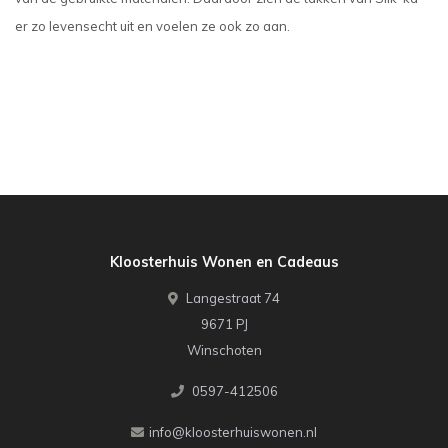
er zo levensecht uit en voelen ze ook zo aan.
Kloosterhuis Wonen en Cadeaus
Langestraat 74
9671 PJ
Winschoten
0597-412506
info@kloosterhuiswonen.nl