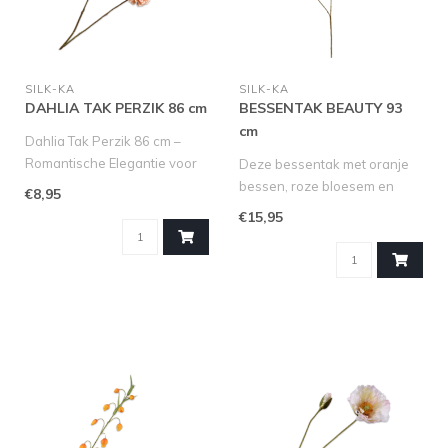
SILK-KA
SILK-KA
DAHLIA TAK PERZIK 86 cm
BESSENTAK BEAUTY 93
cm
Dahlia Tak Perzik 86 cm –
Romantische Elegantie voor
Deze bessentak met oranje
Jouw Interieur
bessen, roze bloesem en
€8,95
Breng een..
bordeauxrood blad blad is
€15,95
ech..