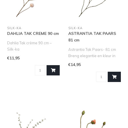
SILK-KA
SILK-KA
DAHLIA TAK CREME 90 cm
ASTRANTIA TAK PAARS
81 cm
Dahlia Tak crème 90 cm –
Silk-ka
Astrantia Tak Paars- 81 cm
Breng de warmte van de
Breng elegantie en kleur in
€11,95
herfst in huis met d..
huis met deze prachtige ..
€14,95