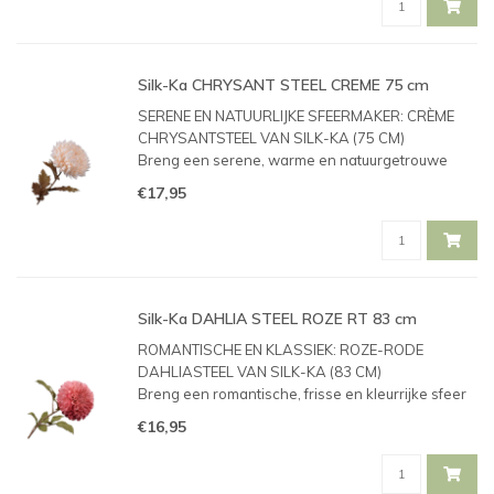
Silk-Ka CHRYSANT STEEL CREME 75 cm
SERENE EN NATUURLIJKE SFEERMAKER: CRÈME
CHRYSANTSTEEL VAN SILK-KA (75 CM)
Breng een serene, warme en natuurgetrouwe
sfeer in je interieur met deze prachtige crème
€17,95
chrysantsteel van het bekende kwaliteitsmerk
Silk-ka. Dit item is speciaal geselecteerd voo
Silk-Ka DAHLIA STEEL ROZE RT 83 cm
ROMANTISCHE EN KLASSIEK: ROZE-RODE
DAHLIASTEEL VAN SILK-KA (83 CM)
Breng een romantische, frisse en kleurrijke sfeer
in huis met deze prachtige roze-rode Dahliasteel
€16,95
van het bekende kwaliteitsmerk Silk-ka. Dit item is
speciaal geselecteerd voor de collec