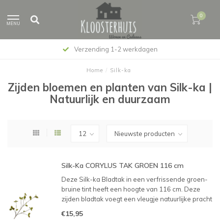
0
MENU
Verzending 1-2 werkdagen
Home
/
Silk-ka
Zijden bloemen en planten van Silk-ka |
Natuurlijk en duurzaam
Silk-Ka CORYLUS TAK GROEN 116 cm
Deze Silk-ka Bladtak in een verfrissende groen-
bruine tint heeft een hoogte van 116 cm. Deze
zijden bladtak voegt een vleugje natuurlijke pracht
en elegantie toe aan elk interieur en is een mooie
€15,95
basis voor ieder boeket. Ook prachtig wanneer je