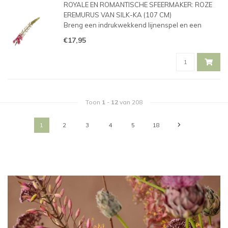
ROYALE EN ROMANTISCHE SFEERMAKER: ROZE
EREMURUS VAN SILK-KA (107 CM)
Breng een indrukwekkend lijnenspel en een
prachtige, zachtroze kleurdynamiek in je interieur
€17,95
met deze schitterende Eremurus (ook wel bekend
als naald van Cleopatra) van het bekende kwal
Toon
1
-
12
van 208
1
2
3
4
5
18