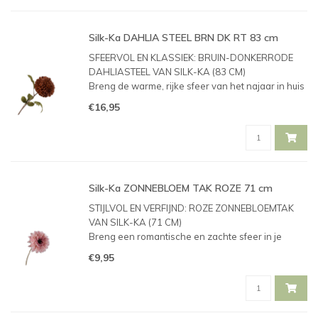
Silk-Ka DAHLIA STEEL BRN DK RT 83 cm
SFEERVOL EN KLASSIEK: BRUIN-DONKERRODE
DAHLIASTEEL VAN SILK-KA (83 CM)
Breng de warme, rijke sfeer van het najaar in huis
met deze prachtige bruin-donkerrode Dahliasteel
€16,95
van het bekende kwaliteitsmerk Silk-ka. Dit item is
speciaal geselecteerd voor de co
Silk-Ka ZONNEBLOEM TAK ROZE 71 cm
STIJLVOL EN VERFIJND: ROZE ZONNEBLOEMTAK
VAN SILK-KA (71 CM)
Breng een romantische en zachte sfeer in je
interieur met deze prachtige roze zonnebloemtak
€9,95
van het bekende kwaliteitsmerk Silk-ka. Dit item is
speciaal geselecteerd voor de collectie van Kloos