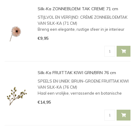
Silk-Ka ZONNEBLOEM TAK CREME 71 cm
STIJLVOL EN VERFIJND: CRÈME ZONNEBLOEMTAK
VAN SILK-KA (71 CM)
Breng een elegante, rustige sfeer in je interieur
met deze prachtige crème zonnebloemtak van
€9,95
het bekende kwaliteitsmerk Silk-ka. Dit item is
speciaal geselecteerd voor de collectie van
Klooste
Silk-Ka FRUITTAK KIWI GRN/BRN 76 cm
SPEELS EN UNIEK: BRUIN-GROENE FRUITTAK KIWI
VAN SILK-KA (76 CM)
Haal een vrolijke, verrassende en botanische
sfeer in huis met deze ontzettend leuke kiwi-
€14,95
fruittak van het bekende kwaliteitsmerk Silk-ka.
Dit item is speciaal geselecteerd voor de collectie