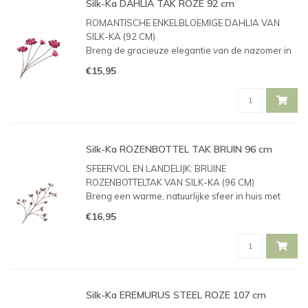
Silk-Ka DAHLIA TAK ROZE 92 cm
ROMANTISCHE ENKELBLOEMIGE DAHLIA VAN
SILK-KA (92 CM)
Breng de gracieuze elegantie van de nazomer in
huis met deze prachtige, roze Dahliatak van het
€15,95
bekende kwaliteitsmerk Silk-ka. Dit item is
speciaal geselecteerd voor de collectie van
Kloosterhuis Wonen
Silk-Ka ROZENBOTTEL TAK BRUIN 96 cm
SFEERVOL EN LANDELIJK: BRUINE
ROZENBOTTELTAK VAN SILK-KA (96 CM)
Breng een warme, natuurlijke sfeer in huis met
deze prachtige bruine rozenbotteltak van het
€16,95
bekende kwaliteitsmerk Silk-ka. Dit item is
speciaal geselecteerd voor de collectie van
Kloosterh
Silk-Ka EREMURUS STEEL ROZE 107 cm