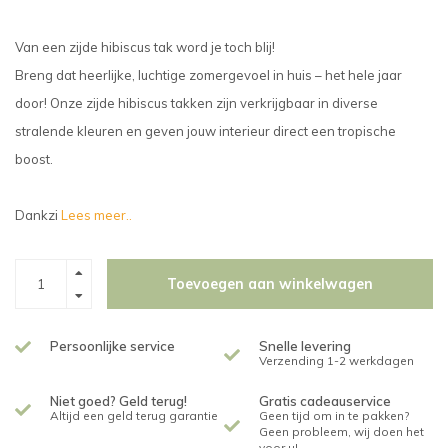
Van een zijde hibiscus tak word je toch blij!
Breng dat heerlijke, luchtige zomergevoel in huis – het hele jaar
door! Onze zijde hibiscus takken zijn verkrijgbaar in diverse
stralende kleuren en geven jouw interieur direct een tropische
boost.
Dankzi
Lees meer..
Toevoegen aan winkelwagen
Persoonlijke service
Snelle levering
Verzending 1-2 werkdagen
Niet goed? Geld terug!
Gratis cadeauservice
Altijd een geld terug garantie
Geen tijd om in te pakken?
Geen probleem, wij doen het
voor u!