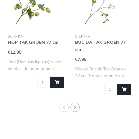
SILK-KA
SILK-KA
HOP TAK GROEN 77 cm
BUCIDA TAK GROEN 77
cm
€12,95
€7,95
Hop (Humulus lupulus) is een
plant uit de hennepfamilie
Silk-ka Bucida Tak Groen –
(Can..
77 cm Breng elegantie en
een ver..