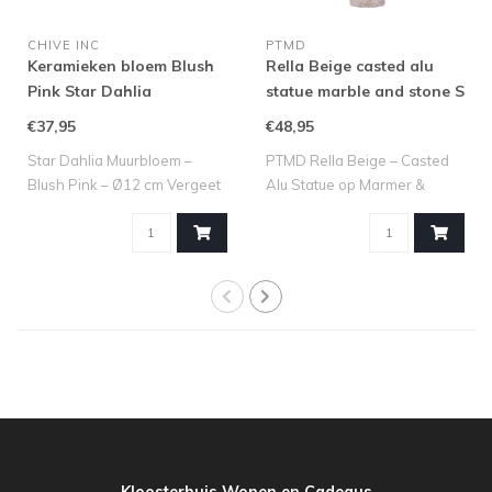
CHIVE INC
PTMD
Keramieken bloem Blush
Rella Beige casted alu
Pink Star Dahlia
statue marble and stone S
€37,95
€48,95
Star Dahlia Muurbloem –
PTMD Rella Beige – Casted
Blush Pink – Ø12 cm Vergeet
Alu Statue op Marmer &
saaie s..
Steen (S) ..
Kloosterhuis Wonen en Cadeaus