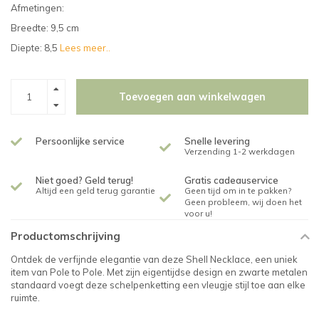
Afmetingen:
Breedte: 9,5 cm
Diepte: 8,5
Lees meer..
Toevoegen aan winkelwagen
Persoonlijke service
Snelle levering
Verzending 1-2 werkdagen
Niet goed? Geld terug!
Gratis cadeauservice
Altijd een geld terug garantie
Geen tijd om in te pakken?
Geen probleem, wij doen het
voor u!
Productomschrijving
Ontdek de verfijnde elegantie van deze Shell Necklace, een uniek
item van Pole to Pole. Met zijn eigentijdse design en zwarte metalen
standaard voegt deze schelpenketting een vleugje stijl toe aan elke
ruimte.