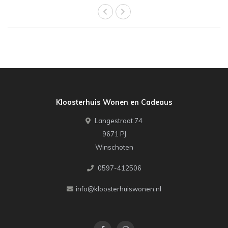
Kloosterhuis Wonen en Cadeaus
Langestraat 74
9671 PJ
Winschoten
0597-412506
info@kloosterhuiswonen.nl