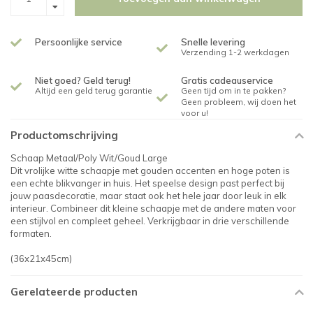
Persoonlijke service
Snelle levering
Verzending 1-2 werkdagen
Niet goed? Geld terug!
Gratis cadeauservice
Altijd een geld terug garantie
Geen tijd om in te pakken?
Geen probleem, wij doen het
voor u!
Productomschrijving
Schaap Metaal/Poly Wit/Goud Large
Dit vrolijke witte schaapje met gouden accenten en hoge poten is
een echte blikvanger in huis. Het speelse design past perfect bij
jouw paasdecoratie, maar staat ook het hele jaar door leuk in elk
interieur. Combineer dit kleine schaapje met de andere maten voor
een stijlvol en compleet geheel. Verkrijgbaar in drie verschillende
formaten.
(36x21x45cm)
Gerelateerde producten