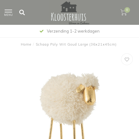
0
MENU
Verzending 1-2 werkdagen
Home
/
Schaap Poly Wit Goud Large (36x21x45cm)