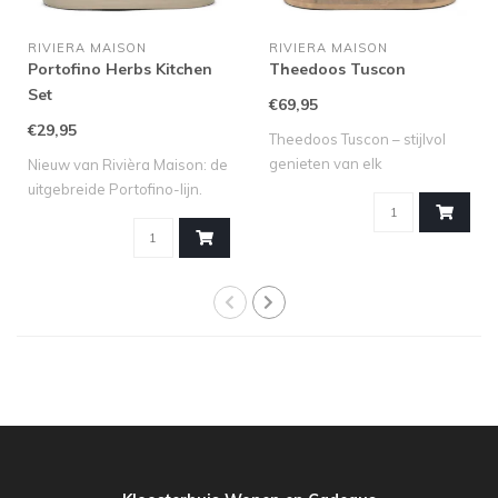
RIVIERA MAISON
RIVIERA MAISON
Portofino Herbs Kitchen
Theedoos Tuscon
Set
€69,95
€29,95
Theedoos Tuscon – stijlvol
genieten van elk
Nieuw van Rivièra Maison: de
theemoment Voor..
uitgebreide Portofino-lijn.
Dez..