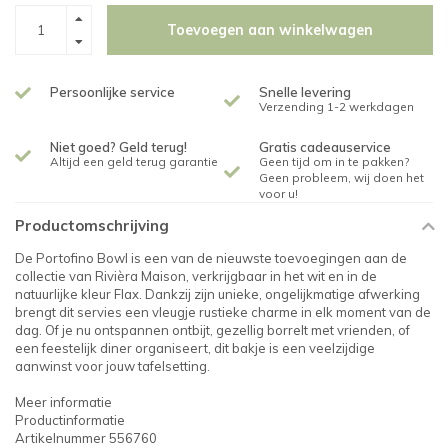
Toevoegen aan winkelwagen
Persoonlijke service
Snelle levering
Verzending 1-2 werkdagen
Niet goed? Geld terug!
Gratis cadeauservice
Altijd een geld terug garantie
Geen tijd om in te pakken?
Geen probleem, wij doen het
voor u!
Productomschrijving
De Portofino Bowl is een van de nieuwste toevoegingen aan de
collectie van Rivièra Maison, verkrijgbaar in het wit en in de
natuurlijke kleur Flax. Dankzij zijn unieke, ongelijkmatige afwerking
brengt dit servies een vleugje rustieke charme in elk moment van de
dag. Of je nu ontspannen ontbijt, gezellig borrelt met vrienden, of
een feestelijk diner organiseert, dit bakje is een veelzijdige
aanwinst voor jouw tafelsetting.
Meer informatie
Productinformatie
Artikelnummer 556760