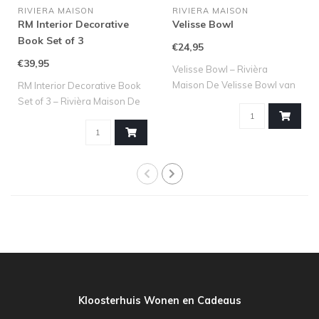
RIVIERA MAISON
RIVIERA MAISON
RM Interior Decorative
Velisse Bowl
Book Set of 3
€24,95
€39,95
Velisse Bowl – Rivièra
Maison De Velisse Bowl van
RM Interior Decorative Book
Rivièra M..
Set of 3 – Rivièra Maison De
RM..
Kloosterhuis Wonen en Cadeaus