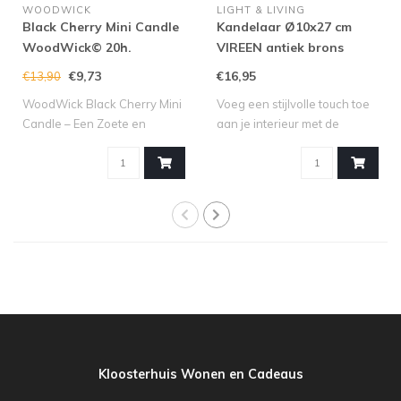
WOODWICK
LIGHT & LIVING
Black Cherry Mini Candle
Kandelaar Ø10x27 cm
WoodWick© 20h.
VIREEN antiek brons
€9,73
€16,95
€13,90
WoodWick Black Cherry Mini
Voeg een stijlvolle touch toe
Candle – Een Zoete en
aan je interieur met de
Fruitige Se..
kandel..
Kloosterhuis Wonen en Cadeaus