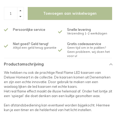
Toevoegen aan winkelwagen
Persoonlijke service
Snelle levering
Verzending 1-2 werkdagen
Niet goed? Geld terug!
Gratis cadeauservice
Altijd een geld terug garantie
Geen tijd om in te pakken?
Geen probleem, wij doen het
voor u!
Productomschrijving
We hebben nu ook de prachtige Real Flame LED kaarsen van
Deluxe Homeart in de collectie. De kaarsen komen uit Denemarken
en zijn een echte innovatie. Door gebruik te maken van een
waxlaag lijken de led kaarsen net echte kaars.
Het real flame effect maakt de illusie helemaal af. Onder het lontje zit
een ‘spiegel’ die doet denken aan een kuiltje gesmolten wax.
Een afstandsbediening kan eventueel worden bijgekocht. Hiermee
kun je een timer en de helderheid van het licht instellen.