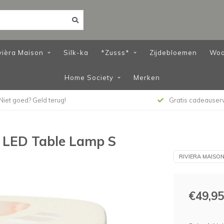
vièra Maison
Silk-ka
*Zusss*
Zijdebloemen
Woo
Home Society
Merken
Niet goed? Geld terug!
Gratis cadeauser
r LED Table Lamp S
RIVIERA MAISO
€49,95