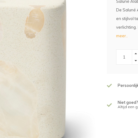
Saluné Alab
De Saluné A
en stijlvol 
verlichting
meer..
Persoonlij
Niet goed?
Altijd een 