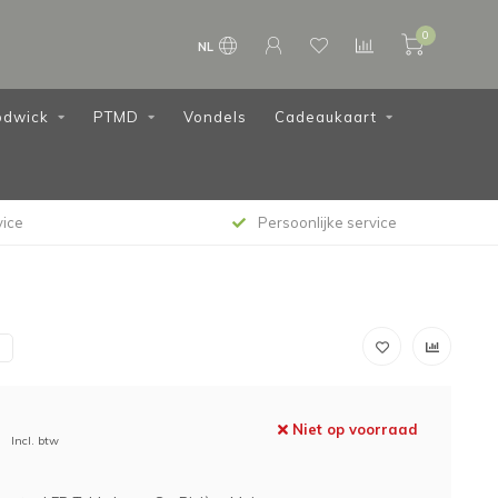
0
NL
dwick
PTMD
Vondels
Cadeaukaart
vice
Persoonlijke service
N
Niet op voorraad
Incl. btw