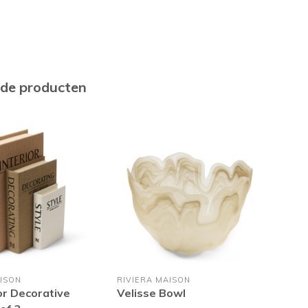
rde producten
ISON
RIVIERA MAISON
RIVI
or Decorative
Velisse Bowl
Bel