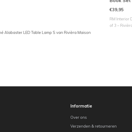
Book Set 
€39,95
RM Interior 
of 3 – Riviè
uné Alabaster LED Table Lamp S van Rivièra Maison
Informatie
Over ons
Verzenden & retourneren