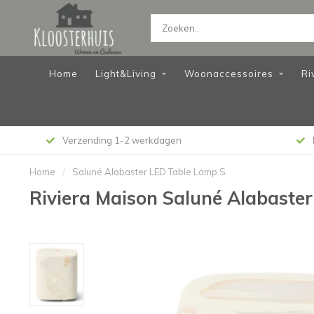
Home
Light&Living
Woonaccessoires
Ri
Verzending 1-2 werkdagen
Home
/
Saluné Alabaster LED Table Lamp S
Riviera Maison Saluné Alabaste