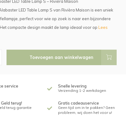
aster LED Table Lamp S – Rivièra Maison
labaster LED Table Lamp S van Rivièra Maison is een uniek
tafellampje, perfect voor wie op zoek is naar een bijzondere
. Het compacte design maakt de lamp ideaal voor op
Lees
Toevoegen aan winkelwagen
ke service
Snelle levering
Verzending 1-2 werkdagen
 Geld terug!
Gratis cadeauservice
geld terug garantie
Geen tijd om in te pakken? Geen
probleem, wij doen het voor u!