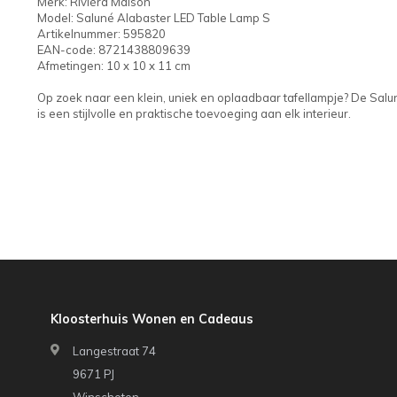
Merk: Rivièra Maison
Model: Saluné Alabaster LED Table Lamp S
Artikelnummer: 595820
EAN-code: 8721438809639
Afmetingen: 10 x 10 x 11 cm
Op zoek naar een klein, uniek en oplaadbaar tafellampje? De Sal
is een stijlvolle en praktische toevoeging aan elk interieur.
Kloosterhuis Wonen en Cadeaus
Langestraat 74
9671 PJ
Winschoten