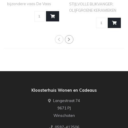
bijzondere vaas De Vaas
STIJLVOLLE BLIKVANGER:
Posh spre..
OLIJFGROENE KERAMIEKEN
VAAS LORITO VA..
Kloosterhuis Wonen en Cadeaus
Langestraat 74
9671 PJ
Winschoten
0597-412506