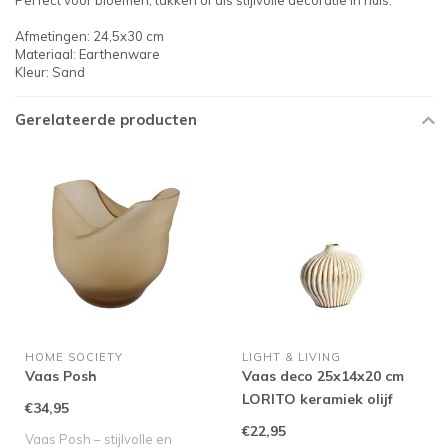
Perfect voor bloemen, takken of als stijlvolle decoratie in huis.
Afmetingen: 24,5x30 cm
Materiaal: Earthenware
Kleur: Sand
Gerelateerde producten
HOME SOCIETY
LIGHT & LIVING
Vaas Posh
Vaas deco 25x14x20 cm
LORITO keramiek olijf
€34,95
groen
€22,95
Vaas Posh – stijlvolle en