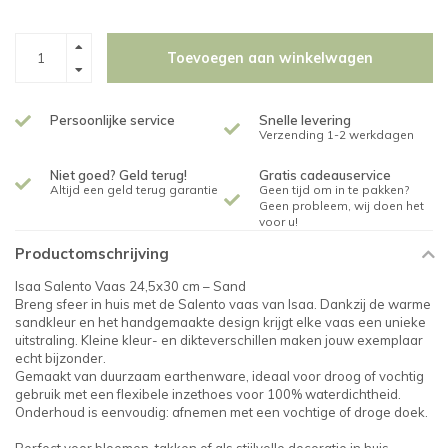
Toevoegen aan winkelwagen
Persoonlijke service
Snelle levering
Verzending 1-2 werkdagen
Niet goed? Geld terug!
Gratis cadeauservice
Altijd een geld terug garantie
Geen tijd om in te pakken?
Geen probleem, wij doen het
voor u!
Productomschrijving
Isaa Salento Vaas 24,5x30 cm – Sand
Breng sfeer in huis met de Salento vaas van Isaa. Dankzij de warme
sandkleur en het handgemaakte design krijgt elke vaas een unieke
uitstraling. Kleine kleur- en dikteverschillen maken jouw exemplaar
echt bijzonder.
Gemaakt van duurzaam earthenware, ideaal voor droog of vochtig
gebruik met een flexibele inzethoes voor 100% waterdichtheid.
Onderhoud is eenvoudig: afnemen met een vochtige of droge doek.