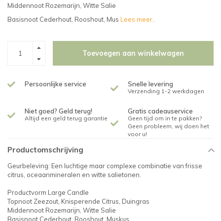
Middennoot Rozemarijn, Witte Salie
Basisnoot Cederhout, Rooshout, Mus
Lees meer..
Toevoegen aan winkelwagen
Persoonlijke service
Snelle levering
Verzending 1-2 werkdagen
Niet goed? Geld terug!
Gratis cadeauservice
Altijd een geld terug garantie
Geen tijd om in te pakken?
Geen probleem, wij doen het
voor u!
Productomschrijving
Geurbeleving: Een luchtige maar complexe combinatie van frisse
citrus, oceaanmineralen en witte salietonen.
Productvorm Large Candle
Topnoot Zeezout, Knisperende Citrus, Duingras
Middennoot Rozemarijn, Witte Salie
Basisnoot Cederhout, Rooshout, Muskus