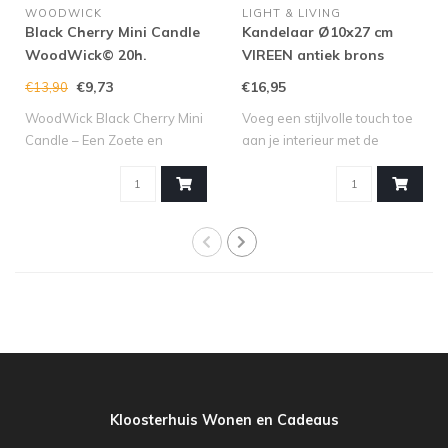
WOODWICK
LIGHT & LIVING
Black Cherry Mini Candle
Kandelaar Ø10x27 cm
WoodWick© 20h.
VIREEN antiek brons
€9,73
€16,95
€13,90
WoodWick Black Cherry Mini
Voeg een stijlvolle touch toe
Candle – Een Zoete en
aan je interieur met de
Fruitige Se..
kandel..
Kloosterhuis Wonen en Cadeaus