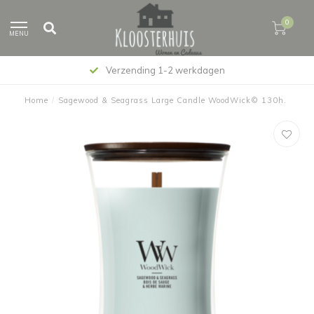
0
MENU
Verzending 1-2 werkdagen
Home
/
Sagewood & Seagrass Large Candle WoodWick© 130h.