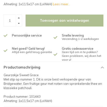
Afmeting: 1x11.5x17 cm (LxWxH)
Lees meer..
Toevoegen aan winkelwagen
Persoonlijke service
Snelle levering
Verzending 1-2 werkdagen
Niet goed? Geld terug!
Gratis cadeauservice
Altijd een geld terug garantie
Geen tijd om in te pakken?
Geen probleem, wij doen het
voor u!
Productomschrijving
Geurzakje Sweet Grace
Met stip op nummer 1. Dit is onze best verkopende geur van
Bridgewater. Een fruitige geur met noten van sprankelende thee en
klassieke patchouli.
Product nummer: 101443
Afmeting: 1x11.5x17 cm (LxWxH)