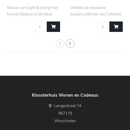
Nieuw van Light & Living: het
Ontdek de nieuwste
kussen Bubion in de kleur
kussencollectie van Colmore.
crèm..
Van pracht..
Kloosterhuis Wonen en Cadeaus
Langestraat 74
9671 PJ
Winschoten