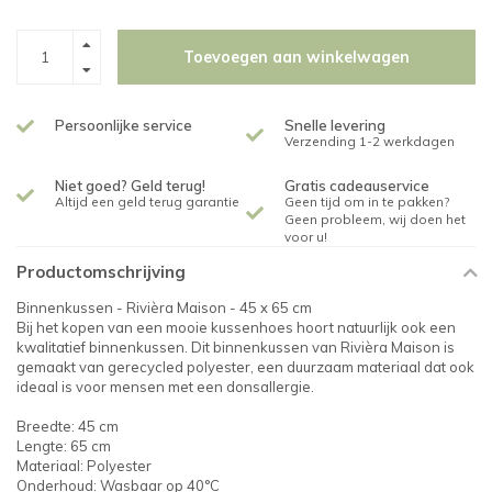
Toevoegen aan winkelwagen
Persoonlijke service
Snelle levering
Verzending 1-2 werkdagen
Niet goed? Geld terug!
Gratis cadeauservice
Altijd een geld terug garantie
Geen tijd om in te pakken?
Geen probleem, wij doen het
voor u!
Productomschrijving
Binnenkussen - Rivièra Maison - 45 x 65 cm
Bij het kopen van een mooie kussenhoes hoort natuurlijk ook een
kwalitatief binnenkussen. Dit binnenkussen van Rivièra Maison is
gemaakt van gerecycled polyester, een duurzaam materiaal dat ook
ideaal is voor mensen met een donsallergie.
Breedte: 45 cm
Lengte: 65 cm
Materiaal: Polyester
Onderhoud: Wasbaar op 40°C