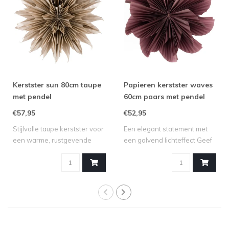
Kerstster sun 80cm taupe
Papieren kerstster waves
met pendel
60cm paars met pendel
€57,95
€52,95
Stijlvolle taupe kerstster voor
Een elegant statement met
een warme, rustgevende
een golvend lichteffect Geef
winte..
je i..