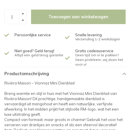
Toevoegen aan winkelwagen
Persoonlijke service
Snelle levering
Verzending 1-2 werkdagen
Niet goed? Geld terug!
Gratis cadeauservice
Altijd een geld terug garantie
Geen tijd om in te pakken?
Geen probleem, wij doen het
voor u!
Productomschrijving
Rivièra Maison – Vionnaz Mini Dienblad
Breng warmte en stijl in huis met het Vionnaz Mini Dienblad van
Rivièra Maison! Dit prachtige, handgemaakte dienblad is
vervaardigd uit mangohout en heeft een natuurlijke, verfijnde
afwerking. In het midden prijkt het stijlvolle RM-logo, wat het een
luxe uitstraling geeft.
Compact van formaat, maar groots in charme! Gebruik het voor het
serveren van drankjes en snacks of als een sfeervol decoratief