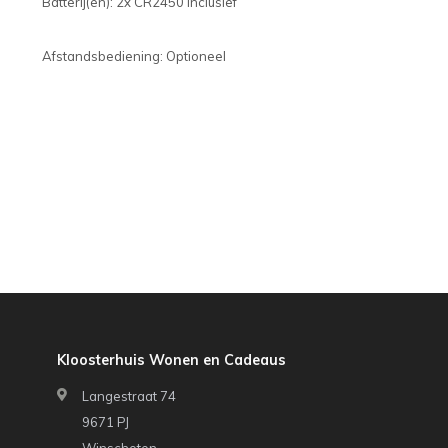
Batterij(en): 2x CR2450 Inclusief
Afstandsbediening: Optioneel
Kloosterhuis Wonen en Cadeaus
Langestraat 74
9671 PJ
Winschoten