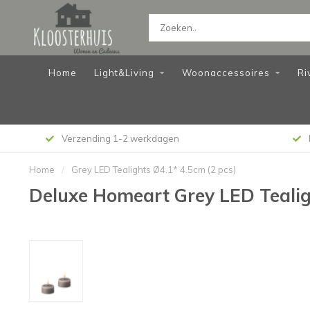
Home
Light&Living
Woonaccessoires
Ri
Verzending 1-2 werkdagen
Home
/
Grey LED Tealights Ø4.1* 4.5cm (2 pcs)
Deluxe Homeart Grey LED Tealig