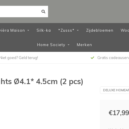
vièra Maison
Silk-ka
*Zusss*
Zijdebloemen
Woo
Home Society
Merken
Niet goed? Geld terug!
Gratis cadeauser
hts Ø4.1* 4.5cm (2 pcs)
DELUXE HOMEA
€17,99