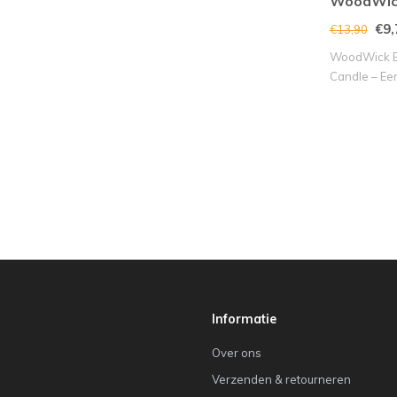
WoodWic
€9,
€13,90
WoodWick Bl
Candle – Een
Se..
Informatie
Over ons
Verzenden & retourneren