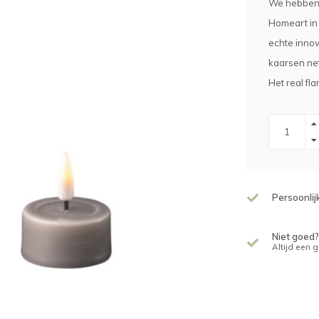
We hebben 
Homeart in 
echte innov
kaarsen net
Het real fl
Persoonlij
Niet goed?
Altijd een 