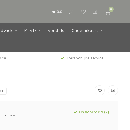
0
NL
dwick
PTMD
Vondels
Cadeaukaart
vice
Persoonlijke service
RT
Op voorraad (2)
Incl. btw