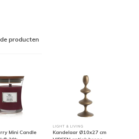
rde producten
K
LIGHT & LIVING
PTM
rry Mini Candle
Kandelaar Ø10x27 cm
LED