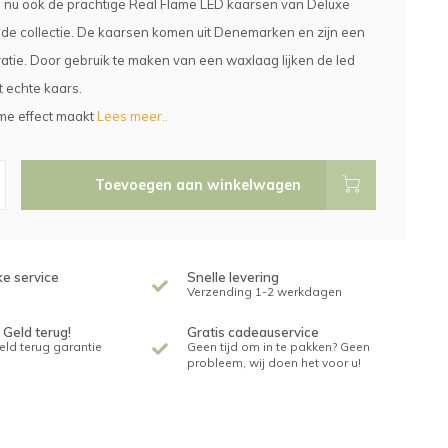
nu ook de prachtige Real Flame LED kaarsen van Deluxe
de collectie. De kaarsen komen uit Denemarken en zijn een
atie. Door gebruik te maken van een waxlaag lijken de led
 echte kaars.
ame effect maakt
Lees meer..
Toevoegen aan winkelwagen
ke service
Snelle levering
Verzending 1-2 werkdagen
 Geld terug!
Gratis cadeauservice
geld terug garantie
Geen tijd om in te pakken? Geen
probleem, wij doen het voor u!