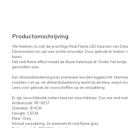
Productomschrijving
We hebben nu ook de prachtige Real Flame LED kaarsen van Delux
Denemarken en zijn een echte innovatie. Door gebruik te maken v
kaars.
Het real flame effect maakt de illusie helemaal af. Onder het lontje 
gesmolten wax.
Een afstandsbediening kan eventueel worden bijgekocht. Hiermee k
instellen. Let op. de afstandsbediening werkt bij de kleur zwart mo
Lees voor gebruik de voorschriften op de verpakking.
Er zijn verschillende maten kaarsen beschikbaar. Dus mix and matc
Artikelcode: RF-0037
Diameter: Ø 4CM
Hoogte: 1.5CM
Kleur: Grey
Inhoud verpakking: 2x waxinelicht real flame grey