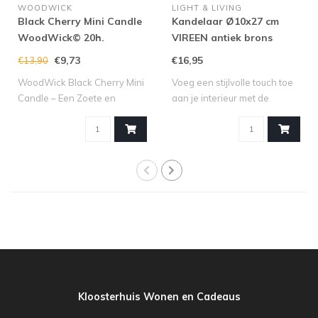
WOODWICK
LIGHT & LIVING
Black Cherry Mini Candle
Kandelaar Ø10x27 cm
WoodWick© 20h.
VIREEN antiek brons
€9,73
€16,95
€13,90
WoodWick Black Cherry Mini
Voeg een stijlvolle touch toe
Candle – Een Zoete en
aan je interieur met de
Fruitige Se..
kandel..
Kloosterhuis Wonen en Cadeaus