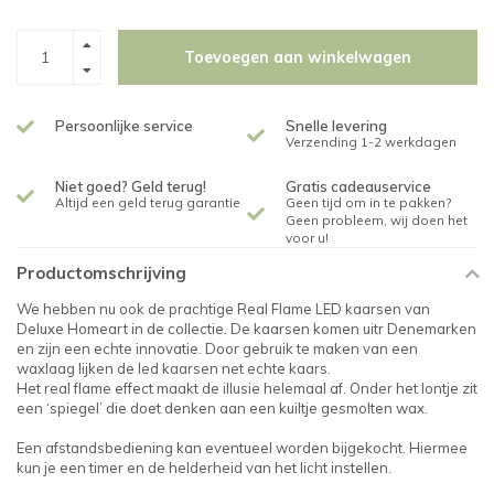
Toevoegen aan winkelwagen
Persoonlijke service
Snelle levering
Verzending 1-2 werkdagen
Niet goed? Geld terug!
Gratis cadeauservice
Altijd een geld terug garantie
Geen tijd om in te pakken?
Geen probleem, wij doen het
voor u!
Productomschrijving
We hebben nu ook de prachtige Real Flame LED kaarsen van
Deluxe Homeart in de collectie. De kaarsen komen uitr Denemarken
en zijn een echte innovatie. Door gebruik te maken van een
waxlaag lijken de led kaarsen net echte kaars.
Het real flame effect maakt de illusie helemaal af. Onder het lontje zit
een ‘spiegel’ die doet denken aan een kuiltje gesmolten wax.
Een afstandsbediening kan eventueel worden bijgekocht. Hiermee
kun je een timer en de helderheid van het licht instellen.