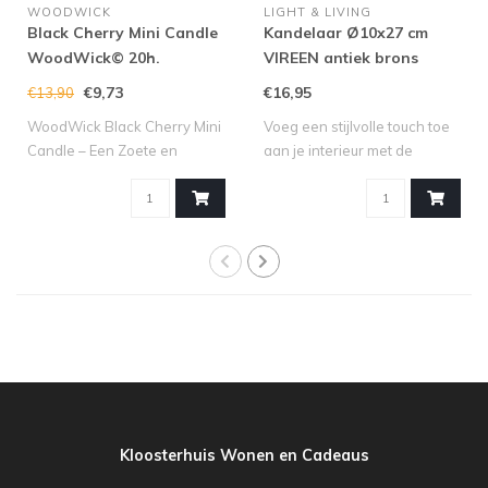
WOODWICK
LIGHT & LIVING
Black Cherry Mini Candle
Kandelaar Ø10x27 cm
WoodWick© 20h.
VIREEN antiek brons
€9,73
€16,95
€13,90
WoodWick Black Cherry Mini
Voeg een stijlvolle touch toe
Candle – Een Zoete en
aan je interieur met de
Fruitige Se..
kandel..
Kloosterhuis Wonen en Cadeaus