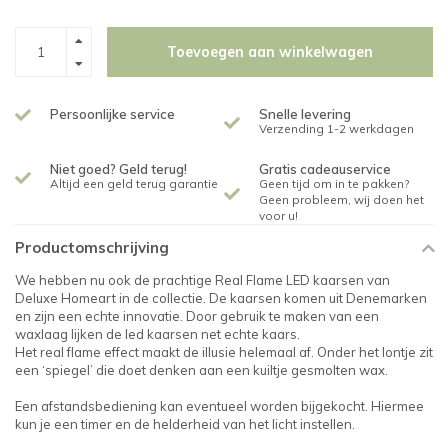
Toevoegen aan winkelwagen
Persoonlijke service
Snelle levering
Verzending 1-2 werkdagen
Niet goed? Geld terug!
Gratis cadeauservice
Altijd een geld terug garantie
Geen tijd om in te pakken?
Geen probleem, wij doen het
voor u!
Productomschrijving
We hebben nu ook de prachtige Real Flame LED kaarsen van
Deluxe Homeart in de collectie. De kaarsen komen uit Denemarken
en zijn een echte innovatie. Door gebruik te maken van een
waxlaag lijken de led kaarsen net echte kaars.
Het real flame effect maakt de illusie helemaal af. Onder het lontje zit
een ‘spiegel’ die doet denken aan een kuiltje gesmolten wax.
Een afstandsbediening kan eventueel worden bijgekocht. Hiermee
kun je een timer en de helderheid van het licht instellen.