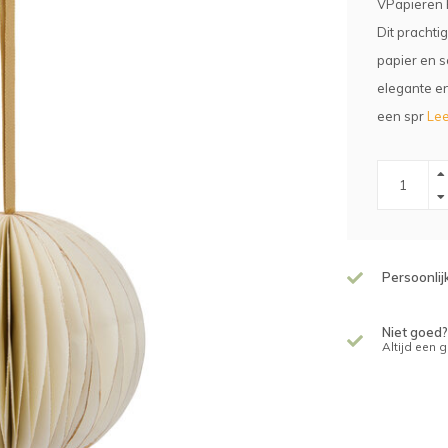
VPapieren 
Dit pracht
papier en s
elegante en 
een spr
Lee
Persoonlij
Niet goed?
Altijd een 