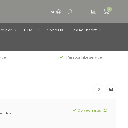
0
NL
dwick
PTMD
Vondels
Cadeaukaart
vice
Persoonlijke service
N
Op voorraad (1)
Incl. btw