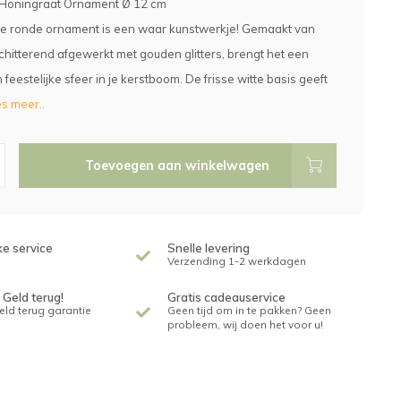
Honingraat Ornament Ø 12 cm
ige ronde ornament is een waar kunstwerkje! Gemaakt van
chitterend afgewerkt met gouden glitters, brengt het een
feestelijke sfeer in je kerstboom. De frisse witte basis geeft
s meer..
Toevoegen aan winkelwagen
ke service
Snelle levering
Verzending 1-2 werkdagen
 Geld terug!
Gratis cadeauservice
geld terug garantie
Geen tijd om in te pakken? Geen
probleem, wij doen het voor u!