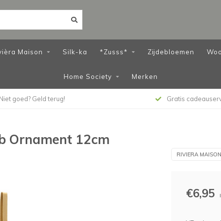
vièra Maison
Silk-ka
*Zusss*
Zijdebloemen
Woo
Home Society
Merken
Niet goed? Geld terug!
Gratis cadeauser
mb Ornament 12cm
RIVIERA MAISO
€6,95