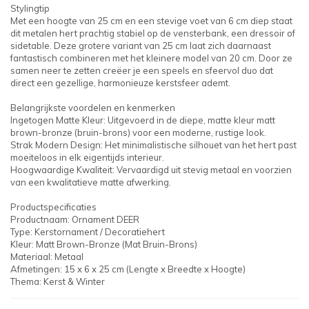
Stylingtip
Met een hoogte van 25 cm en een stevige voet van 6 cm diep staat
dit metalen hert prachtig stabiel op de vensterbank, een dressoir of
sidetable. Deze grotere variant van 25 cm laat zich daarnaast
fantastisch combineren met het kleinere model van 20 cm. Door ze
samen neer te zetten creëer je een speels en sfeervol duo dat
direct een gezellige, harmonieuze kerstsfeer ademt.
Belangrijkste voordelen en kenmerken
Ingetogen Matte Kleur: Uitgevoerd in de diepe, matte kleur matt
brown-bronze (bruin-brons) voor een moderne, rustige look.
Strak Modern Design: Het minimalistische silhouet van het hert past
moeiteloos in elk eigentijds interieur.
Hoogwaardige Kwaliteit: Vervaardigd uit stevig metaal en voorzien
van een kwalitatieve matte afwerking.
Productspecificaties
Productnaam: Ornament DEER
Type: Kerstornament / Decoratiehert
Kleur: Matt Brown-Bronze (Mat Bruin-Brons)
Materiaal: Metaal
Afmetingen: 15 x 6 x 25 cm (Lengte x Breedte x Hoogte)
Thema: Kerst & Winter