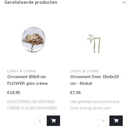
Gerelateerde producten
LIGHT & LIVING
LIGHT & LIVING
Ornament Ø8x8 cm
Ornament Deer 15x6x20
FLOWER glas crème
cm - Nickel
€19,95
€7,95
KUNSTZINNIG EN VERFIJND:
Het geliefde kerstornament
CRÈME GLAZEN ORNAMENT
Deer brengt direct een
FLOWER VAN LI..
elegante e..