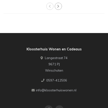
Kloosterhuis Wonen en Cadeaus
Langestraat 74
9671 PJ
Winschoten
0597-412506
info@kloosterhuiswonen.nl