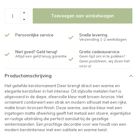
Toevoegen aan winkelwagen
Persoonlijke service
Snelle levering
Verzending 1-2 werkdagen
Niet goed? Geld terug!
Gratis cadeauservice
Altijd een geld terug garantie
Geen tijd om in te pakken?
Geen probleem, wij doen het
voor u!
Productomschrijving
Het geliefde kerstornament Deer brengt direct een warme en
elegante kerstsfeer in het interieur. Dit stijlvolle metalen hert is
uitgevoerd in de diepe, sfeervolle kleur matt brown-bronze. Het
ornament combineert een strak en modern silhouet met een rijke,
matte bruin-bronzen finish. Deze warme, aardse kleur met een
ingetogen matte afwerking geeft het metaal een stoere, eigentijdse
en rustige uitstraling die perfect aansluit bij de gezellige
wintermaanden. Een prachtige decoratie voor wie houdt van een
modern kerstinterieur met een subtiele en warme twist.